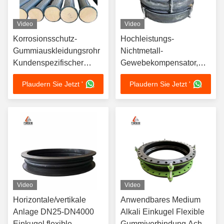
Video
Video
Korrosionsschutz-
Hochleistungs-
Gummiauskleidungsrohr
Nichtmetall-
Kundenspezifischer
Gewebekompensator,
Service
der überlegene
Plaudern Sie Jetzt '
Plaudern Sie Jetzt '
Stahlrohrauskleidung
Flexibilität und
Optionales Material
Korrosionsbeständigkeit
Gewährleistung des
für langfristige
Flüssigkeitstransports
Rohrleitungen bietet
Video
Video
Horizontale/vertikale
Anwendbares Medium
Anlage DN25-DN4000
Alkali Einkugel Flexible
Einkugel flexible
Gummiverbindung Achse