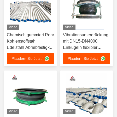
Video
Video
Chemisch gummiert Rohr
Vibrationsunterdrückung
Kohlenstoffstahl
mit DN15-DN4000
Edelstahl Abriebfestigkeit
Einkugeln flexibler
Hoch Entwickelt für
Gummiverbindungen
Plaudern Sie Jetzt '
Plaudern Sie Jetzt '
Langlebigkeit Industrie
Video
Video