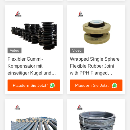
Naturkautschuk Neopren
und Dichtung für
EPDM Nitril für die
Flüssigkeitsbehandlungssys
chemische Industrie
Video
Video
Flexibler Gummi-
Wrapped Single Sphere
Kompensator mit
Flexible Rubber Joint
einseitiger Kugel und
with PPH Flanged
Flanschanschlüssen,
Connection Type Molded
Plaudern Sie Jetzt '
Plaudern Sie Jetzt '
Zeichnung verfügbar,
Or Wrapped Drawing
geeignet für
Offer Lined with PTFE
Rohrleitungssysteme und
Ausrüstung