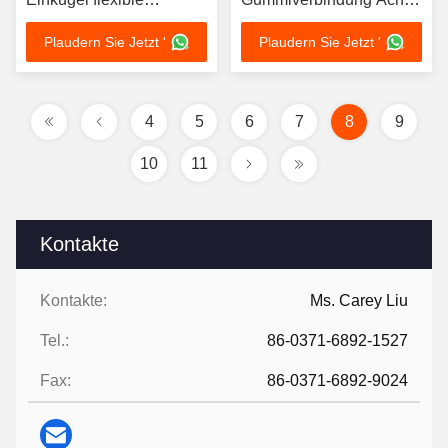
Gummiverbindung für
/ Quer /
Plaudern Sie Jetzt '
Plaudern Sie Jetzt '
Industriezwecke
Winkelbewegungsfähigkeit
Edelstahlflansche
4
5
6
7
8
9
10
11
Kontakte
Kontakte:
Ms. Carey Liu
Tel.:
86-0371-6892-1527
Fax:
86-0371-6892-9024