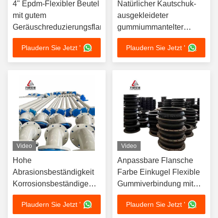
4" Epdm-Flexibler Beutel
Natürlicher Kautschuk-
mit gutem
ausgekleideter
Geräuschreduzierungsflansch
gummiummantelter
Rohrleitung Ideale Wahl
Plaudern Sie Jetzt '
Plaudern Sie Jetzt '
für korrosionsbeständige
Rohrleitungssysteme in
verschiedenen Industrien
Video
Video
Hohe
Anpassbare Flansche
Abrasionsbeständigkeit
Farbe Einkugel Flexible
Korrosionsbeständige
Gummiverbindung mit
Kautschukrohre mit
hervorragender
Plaudern Sie Jetzt '
Plaudern Sie Jetzt '
Auskleidungsmaterial
Korrosionsbeständigkeit