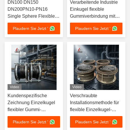
DN100 DN150
Verarbeitende Industrie
DN200PN10-PN16
Einkugel flexible
Single Sphere Flexible
Gummiverbindung mit
Rubber Joint for Oil
guter Geräuschreduktion
Plaudern Sie Jetzt '
Plaudern Sie Jetzt '
Distribution Networks
DN25-DN4000
Video
Video
Kundenspezifische
Verschraubte
Zeichnung Einzelkugel
Installationsmethode für
flexibler Gummi-
flexible Einzelkugel-
Kompensator PN6 PN40,
Gummikompensatoren,
Plaudern Sie Jetzt '
Plaudern Sie Jetzt '
konzipiert für Abdichtung
die eine ausgezeichnete