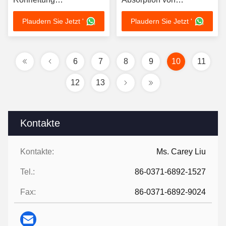
Individualisierte
Vibrationen und zum
Plaudern Sie Jetzt '
Plaudern Sie Jetzt '
Stahlrohrverkleidung
Ausgleich von
Optionales Material
Wärmeausdehnung in
Dauerhaft
Rohrleitungsanwendungen
korrosionsbeständig
6
7
8
9
10
11
Industrie
12
13
Kontakte
Kontakte:
Ms. Carey Liu
Tel.:
86-0371-6892-1527
Fax:
86-0371-6892-9024