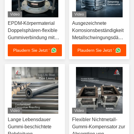
Video
Video
EPDM-Körpermaterial
Ausgezeichnete
Doppelsphären-flexible
Korrosionsbeständigkeit
Gummiverbindung mit
Metallschwingungsdämpfer
geflanschten Enden zur
Kompensator geeignet
Plaudern Sie Jetzt '
Plaudern Sie Jetzt '
Gewährleistung von
für harte industrielle
Dichtung und Flexibilität
Bedingungen
in
Flüssigkeitstransportsystemen
Video
Video
Lange Lebensdauer
Flexibler Nichtmetall-
Gummi-beschichtete
Gummi-Kompensator zur
Rohrleitung
Absorption von