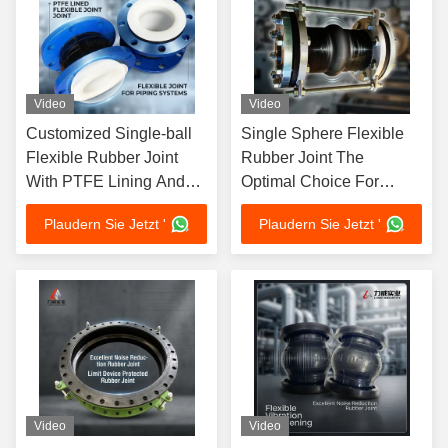
Video
Video
Customized Single-ball
Single Sphere Flexible
Flexible Rubber Joint
Rubber Joint The
With PTFE Lining And
Optimal Choice For
Flanged Connection
Flexible And Smooth
Plaudern Sie Jetzt '
Plaudern Sie Jetzt '
Pipe Connections With
Limit Device
Video
Video