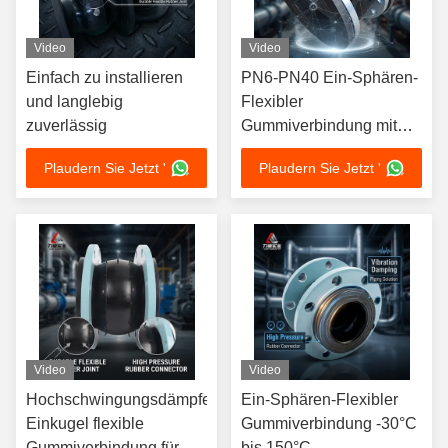
Video
Video
Einfach zu installieren
PN6-PN40 Ein-Sphären-
und langlebig
Flexibler
zuverlässig
Gummiverbindung mit
anpassbarer
Plaudern Sie Jetzt '
Plaudern Sie Jetzt '
Flanschfarbe und
Flansch- /
Gewindeverbindung
Video
Video
Hochschwingungsdämpfende
Ein-Sphären-Flexibler
Einkugel flexible
Gummiverbindung -30°C
Gummiverbindung für 6-
bis 150°C