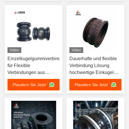
flüssigkeitsführende
Fördersysteme
Video
Video
Einzelkugelgummiverbindungen
Dauerhafte und flexible
für Flexible
Verbindung Lösung
Verbindungen aus
hochwertige Einkugel
Bergbaugummi
flexible
Plaudern Sie Jetzt '
Plaudern Sie Jetzt '
Gummiverbindung