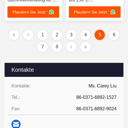
40bar PN6-PN40 in
Gewindeverbindung
Plaudern Sie Jetzt '
Plaudern Sie Jetzt '
anspruchsvollen
Prüfdruck 1,5 Mal
industriellen
Arbeitsdruck
Umgebungen
1
2
3
4
5
6
7
8
Kontakte
Kontakte:
Ms. Carey Liu
Tel.:
86-0371-6892-1527
Fax:
86-0371-6892-9024