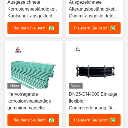
Ausgezeichnete
Ausgezeichnete
Korrosionsbeständigkeit
Alterungsbeständigkeit
Kautschuk ausgekleidet
Gummi-ausgekleidete
Rohr nahtlos
Rohrleitung mit
Plaudern Sie Jetzt '
Plaudern Sie Jetzt '
geschweißtes Stahlrohr
Flanschverbindung
JIS Standard Konformität
Installationsmethode für
für die langfristige
verlängerte
Konstruktion
Rohrleitungsdauer
Video
Video
Hervorragende
DN25-DN4000 Einkugel
korrosionsbeständige
flexibler
gummiummantelte
Gummiverbindung für
Pipeline, entwickelt für
den Temperaturbereich
Plaudern Sie Jetzt '
Plaudern Sie Jetzt '
langlebige und
von -15°C bis 80°C