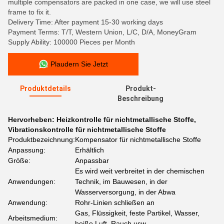
multiple compensators are packed in one case, we will use steel
frame to fix it.
Delivery Time: After payment 15-30 working days
Payment Terms: T/T, Western Union, L/C, D/A, MoneyGram
Supply Ability: 100000 Pieces per Month
Plaudern Sie Jetzt
Produktdetails
Produkt-
Beschreibung
Hervorheben:
Heizkontrolle für nichtmetallische Stoffe
,
Vibrationskontrolle für nichtmetallische Stoffe
Produktbezeichnung:
Kompensator für nichtmetallische Stoffe
Anpassung:
Erhältlich
Größe:
Anpassbar
Es wird weit verbreitet in der chemischen
Anwendungen:
Technik, im Bauwesen, in der
Wasserversorgung, in der Abwa
Anwendung:
Rohr-Linien schließen an
Gas, Flüssigkeit, feste Partikel, Wasser,
Arbeitsmedium:
heiße Luft, Rauch usw.