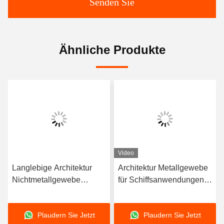
Senden Sie
Ähnliche Produkte
Video
Langlebige Architektur
Architektur Metallgewebe
ktur
Nichtmetallgewebe
für Schiffsanwendungen
ich
Kompensator
Nichtmetallgewebe
Korrosionsbeständigkeit
Langlebig
Plaudern Sie Jetzt
Plaudern Sie Jetzt
Mehr als 10 Jahre