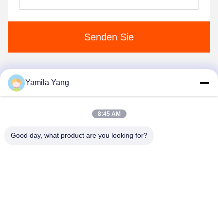
Senden Sie
Yamila Yang
1
2
3
4
8:45 AM
Good day, what product are you looking for?
Henan Liwei Industry Co., Ltd.
liweigroup2021@163.com