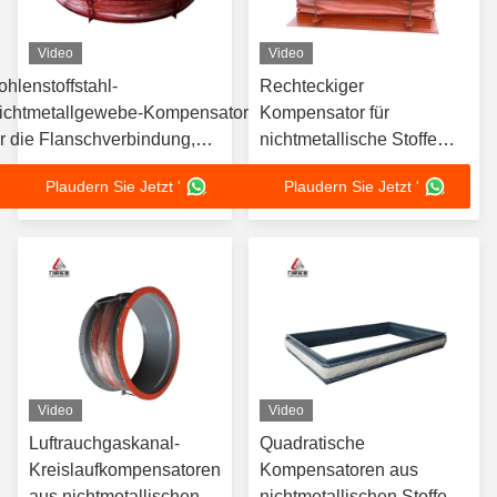
Video
Video
ohlenstoffstahl-
Rechteckiger
ichtmetallgewebe-Kompensator
Kompensator für
ür die Flanschverbindung,
nichtmetallische Stoffe
ärmeausdehnung und
Flanschverbindung
Plaudern Sie Jetzt '
Plaudern Sie Jetzt '
ontraktionskompensationsfunktion
Video
Video
Luftrauchgaskanal-
Quadratische
Kreislaufkompensatoren
Kompensatoren aus
aus nichtmetallischen
nichtmetallischen Stoffen