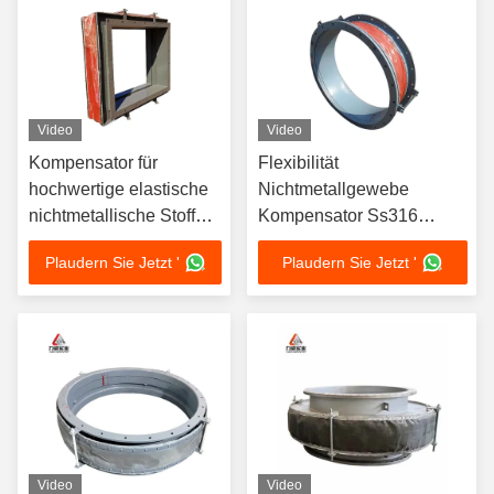
Video
Video
Kompensator für
Flexibilität
hochwertige elastische
Nichtmetallgewebe
nichtmetallische Stoffe
Kompensator Ss316
zur nahtlosen
Flansche
Plaudern Sie Jetzt '
Plaudern Sie Jetzt '
Anpassung an
Temperaturänderungen
Video
Video