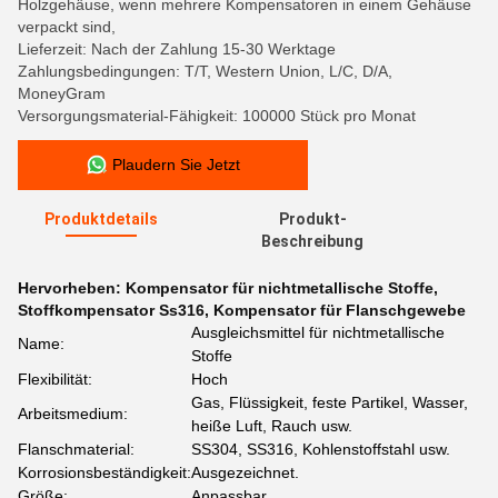
Holzgehäuse, wenn mehrere Kompensatoren in einem Gehäuse
verpackt sind,
Lieferzeit: Nach der Zahlung 15-30 Werktage
Zahlungsbedingungen: T/T, Western Union, L/C, D/A,
MoneyGram
Versorgungsmaterial-Fähigkeit: 100000 Stück pro Monat
Plaudern Sie Jetzt
Produktdetails
Produkt-
Beschreibung
Hervorheben:
Kompensator für nichtmetallische Stoffe
,
Stoffkompensator Ss316
,
Kompensator für Flanschgewebe
Ausgleichsmittel für nichtmetallische
Name:
Stoffe
Flexibilität:
Hoch
Gas, Flüssigkeit, feste Partikel, Wasser,
Arbeitsmedium:
heiße Luft, Rauch usw.
Flanschmaterial:
SS304, SS316, Kohlenstoffstahl usw.
Korrosionsbeständigkeit:
Ausgezeichnet.
Größe:
Anpassbar