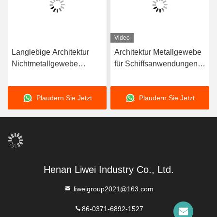
Video
Langlebige Architektur
Architektur Metallgewebe
ktur
Nichtmetallgewebe
für Schiffsanwendungen
ich
Kompensator
Nichtmetallgewebe
Korrosionsbeständigkeit
Langlebig
Plaudern Sie Jetzt
Plaudern Sie Jetzt
Mehr als 10 Jahre
Lebensdauer
Henan Liwei Industry Co., Ltd.
liweigroup2021@163.com
86-0371-6892-1527