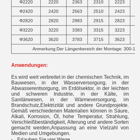
Φ2220
2220
2363
2310
2223
Φ2420
2420
2563
2510
2423
Φ2820
2820
2983
2915
2823
Φ3220
3220
3383
3315
3223
Φ3620
3620
3783
3715
3623
Anmerkung:Der Längenbereich der Montage: 300-100
Anwendungen:
Es wird weit verbreitet in der chemischen Technik, im
Bauwesen, in der Wasserversorgung, in der
Abwasserentsorgung, im Erdölsektor, in der leichten
und schweren Industrie, in der Kälte, im
Sanitärwesen, in der Wärmeversorgung, im
Brandschutz,Elektrizität und andere Grundprojekte.
Gemäß verschiedenen Materialien können in Säure,
Alkali, Korrosion, Öl, hohe Temperatur, Strahlung,
Verschleißbeständigkeit, Alterung und andere Sorten
gemacht werden,Anpassung an eine Vielzahl von
Medien und Umgebungen.
Erlauben Sie vier Wege.