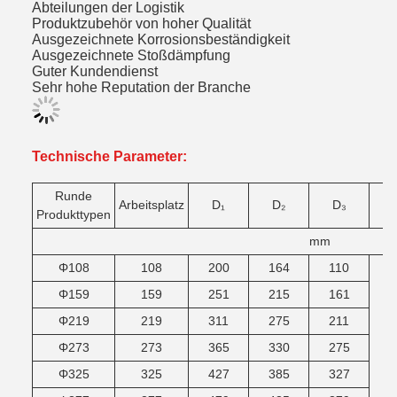
Abteilungen der Logistik
Produktzubehör von hoher Qualität
Ausgezeichnete Korrosionsbeständigkeit
Ausgezeichnete Stoßdämpfung
Guter Kundendienst
Sehr hohe Reputation der Branche
Technische Parameter:
Runde
Arbeitsplatz
D
₁
D
₂
D
₃
Produkttypen
mm
Φ108
108
200
164
110
Φ159
159
251
215
161
Φ219
219
311
275
211
Φ273
273
365
330
275
Φ325
325
427
385
327