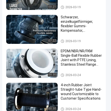
flexible
Rohrleitungsanschlüsse
Einkugel-Flexible Gummiverbin
00:21
2026-03-19
dung
Schwarzer,
einzelkugelförmiger,
flexibler Gummi-
Kompensator,
druckbeständig 6 bis 40
bar, PN6 PN40, langlebig
Einkugel-Flexible Gummiverbin
07:22
2026-03-19
und für industrielle
dung
Rohrleitungssysteme
EPDM/NBR/NR/FKM
Single-Ball Flexible Rubber
Joint with PTFE Lining,
Stainless Steel Flange
Connection, Suitable for
Pressure Applications in
Einkugel-Flexible Gummiverbin
00:30
2026-03-24
Construction Projects
dung
4-inch Rubber Joint
Straight-tube Type Hand-
wound Customizable to
Customer Specifications
Einkugel-Flexible Gummiverbin
00:30
2026-03-24