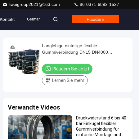
liweigroup2021@163.com
86-0371-6892-1527
Kontakt
Plaudern
German
Langlebige einteilige flexible
Gummiverbindung DN15 DN4000
Langlebige Verbindungslösung für
industrielle Anwendungen
Plaudern Sie Jetzt
Lernen Sie mehr
Verwandte Videos
Druckwiderstand 6 bis 40
bar Einkugel flexibler
Gummiverbindung für
einfache Montage und