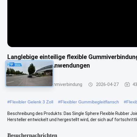
Langlebige einteilige flexible Gummiverbind
für industrielle Anwendungen
Einkugel-Flexible Gummiverbindung
2026-04-27
43
#
Flexibler Gelenk 3 Zoll
#
Flexibler Gummibegleitflansch
#
Flexi
Beschreibung des Produkts: Das Single Sphere Flexible Rubber Joi
Hersteller entwickelt und hergestellt wird, der sich auf fortschrittli
Besuchernachrichten