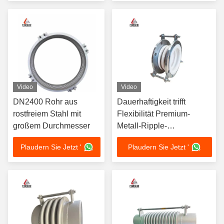
Video
Video
DN2400 Rohr aus
Dauerhaftigkeit trifft
rostfreiem Stahl mit
Flexibilität Premium-
großem Durchmesser
Metall-Ripple-
Kompensatoren für
Plaudern Sie Jetzt '
Plaudern Sie Jetzt '
stressfreie Rohrleitungen