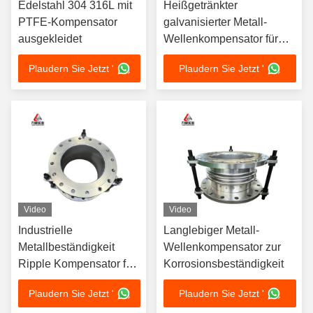
Edelstahl 304 316L mit
Heißgetränkter
PTFE-Kompensator
galvanisierter Metall-
ausgekleidet
Wellenkompensator für
TUV-Zertifizierung und
Plaudern Sie Jetzt '
Plaudern Sie Jetzt '
UPS-Versand
Video
Video
Industrielle
Langlebiger Metall-
Metallbeständigkeit
Wellenkompensator zur
Ripple Kompensator für
Korrosionsbeständigkeit
Rohr Expansion und
Plaudern Sie Jetzt '
Plaudern Sie Jetzt '
Kontraktion