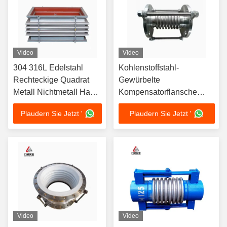
Video
Video
304 316L Edelstahl
Kohlenstoffstahl-
Rechteckige Quadrat
Gewürbelte
Metall Nichtmetall Haut
Kompensatorflansche
Lüfter Weiches
Ausdehnungsgelenk
Plaudern Sie Jetzt '
Plaudern Sie Jetzt '
Anschluss
Bellows
Rauchluftkanal
Ausdehnungsgelenk
Kompensator
Achs-Typ Schlauch
Video
Video