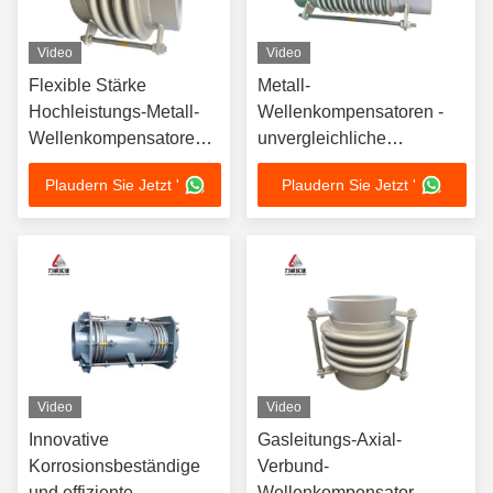
Video
Video
Flexible Stärke
Metall-
Hochleistungs-Metall-
Wellenkompensatoren -
Wellenkompensatoren
unvergleichliche
für vielseitige
Langlebigkeit und
Plaudern Sie Jetzt '
Plaudern Sie Jetzt '
Anwendungen
Anpassungsfähigkeit für
moderne Sanitärsysteme
Video
Video
Innovative
Gasleitungs-Axial-
Korrosionsbeständige
Verbund-
und effiziente
Wellenkompensator