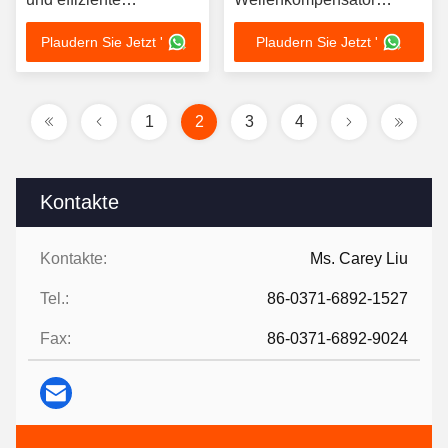
Wellenkompensatoren
SS304
Plaudern Sie Jetzt '
Plaudern Sie Jetzt '
für alle Bedürfnisse
1
2
3
4
Kontakte
Kontakte:
Ms. Carey Liu
Tel.:
86-0371-6892-1527
Fax:
86-0371-6892-9024