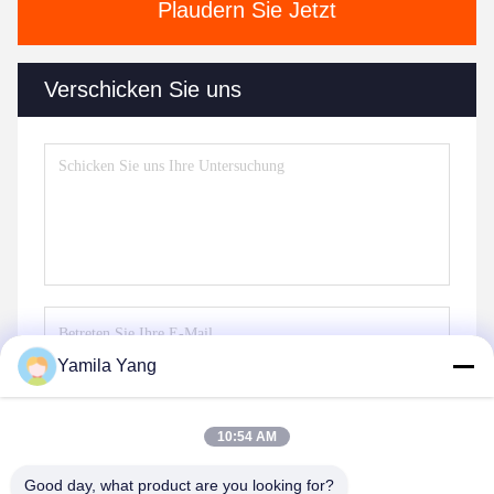
Plaudern Sie Jetzt
Verschicken Sie uns
Yamila Yang
Senden Sie
10:54 AM
Good day, what product are you looking for?