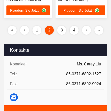
Stoffen
Plaudern Sie Jetzt '
Plaudern Sie Jetzt '
1
2
3
4
Kontakte
Kontakte:
Ms. Carey Liu
Tel.:
86-0371-6892-1527
Fax:
86-0371-6892-9024