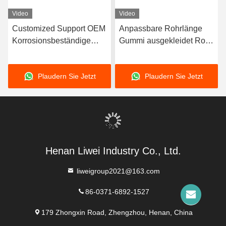
Video
Video
Customized Support OEM
Anpassbare Rohrlänge
Korrosionsbeständige
Gummi ausgekleidet Rohr
Gummi-Rohre mit
mit 3-8 mm
langlebiger
Auskleidungsdicke mit
Plaudern Sie Jetzt
Plaudern Sie Jetzt
Naturkautschuk Neopren
hervorragender
EPDM und Nitril-
Korrosionsbeständigkeit
Bindungsmaterial für die
Leistung
Henan Liwei Industry Co., Ltd.
liweigroup2021@163.com
86-0371-6892-1527
179 Zhongxin Road, Zhengzhou, Henan, China