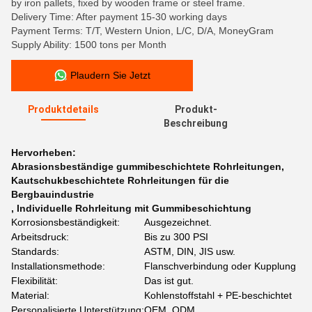
by iron pallets, fixed by wooden frame or steel frame.
Delivery Time: After payment 15-30 working days
Payment Terms: T/T, Western Union, L/C, D/A, MoneyGram
Supply Ability: 1500 tons per Month
Plaudern Sie Jetzt
Produktdetails
Produkt-
Beschreibung
Hervorheben:
Abrasionsbeständige gummibeschichtete Rohrleitungen
,
Kautschukbeschichtete Rohrleitungen für die
Bergbauindustrie
,
Individuelle Rohrleitung mit Gummibeschichtung
Korrosionsbeständigkeit:
Ausgezeichnet.
Arbeitsdruck:
Bis zu 300 PSI
Standards:
ASTM, DIN, JIS usw.
Installationsmethode:
Flanschverbindung oder Kupplung
Flexibilität:
Das ist gut.
Material:
Kohlenstoffstahl + PE-beschichtet
Personalisierte Unterstützung:
OEM, ODM