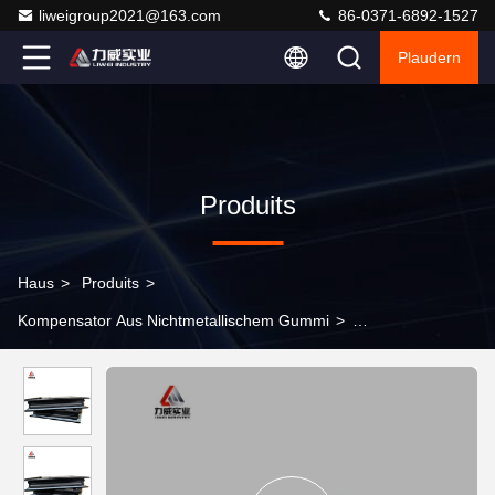
liweigroup2021@163.com
86-0371-6892-1527
Plaudern
Produits
Haus
>
Produits
>
Kompensator Aus Nichtmetallischem Gummi
>
Flanschverbindung Nichtmetallkautschukverbindung für
Heißluftverbindung Typ und anwendbares Medium