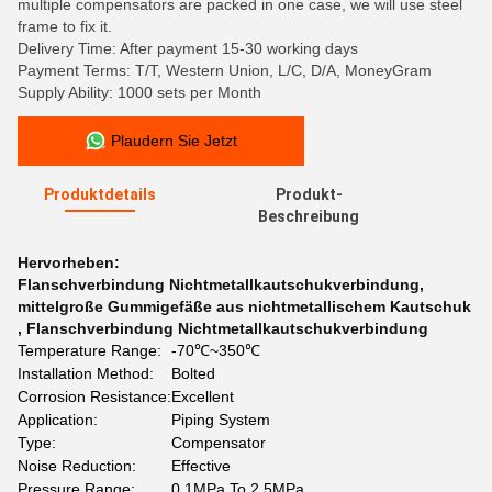
multiple compensators are packed in one case, we will use steel
frame to fix it.
Delivery Time: After payment 15-30 working days
Payment Terms: T/T, Western Union, L/C, D/A, MoneyGram
Supply Ability: 1000 sets per Month
Plaudern Sie Jetzt
Produktdetails
Produkt-
Beschreibung
Hervorheben:
Flanschverbindung Nichtmetallkautschukverbindung
,
mittelgroße Gummigefäße aus nichtmetallischem Kautschuk
,
Flanschverbindung Nichtmetallkautschukverbindung
Temperature Range:
-70℃~350℃
Installation Method:
Bolted
Corrosion Resistance:
Excellent
Application:
Piping System
Type:
Compensator
Noise Reduction:
Effective
Pressure Range:
0.1MPa To 2.5MPa