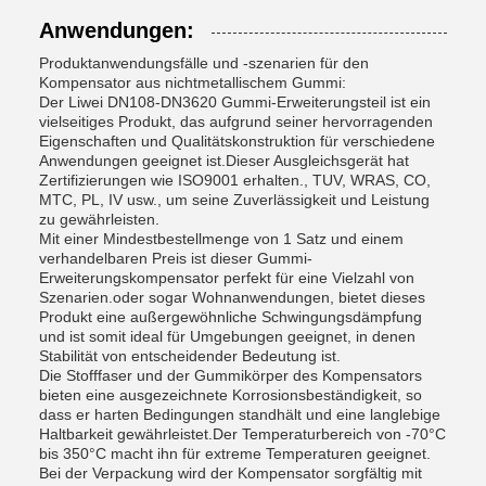
Anwendungen:
Produktanwendungsfälle und -szenarien für den
Kompensator aus nichtmetallischem Gummi:
Der Liwei DN108-DN3620 Gummi-Erweiterungsteil ist ein
vielseitiges Produkt, das aufgrund seiner hervorragenden
Eigenschaften und Qualitätskonstruktion für verschiedene
Anwendungen geeignet ist.Dieser Ausgleichsgerät hat
Zertifizierungen wie ISO9001 erhalten., TUV, WRAS, CO,
MTC, PL, IV usw., um seine Zuverlässigkeit und Leistung
zu gewährleisten.
Mit einer Mindestbestellmenge von 1 Satz und einem
verhandelbaren Preis ist dieser Gummi-
Erweiterungskompensator perfekt für eine Vielzahl von
Szenarien.oder sogar Wohnanwendungen, bietet dieses
Produkt eine außergewöhnliche Schwingungsdämpfung
und ist somit ideal für Umgebungen geeignet, in denen
Stabilität von entscheidender Bedeutung ist.
Die Stofffaser und der Gummikörper des Kompensators
bieten eine ausgezeichnete Korrosionsbeständigkeit, so
dass er harten Bedingungen standhält und eine langlebige
Haltbarkeit gewährleistet.Der Temperaturbereich von -70°C
bis 350°C macht ihn für extreme Temperaturen geeignet.
Bei der Verpackung wird der Kompensator sorgfältig mit