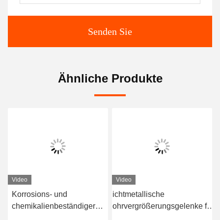
Senden Sie
Ähnliche Produkte
Video
Video
Korrosions- und
Nichtmetallische
Fl
chemikalienbeständiger
Rohrvergrößerungsgelenke für
Ni
n
nichtmetallischer
Hochspannungs- und
für