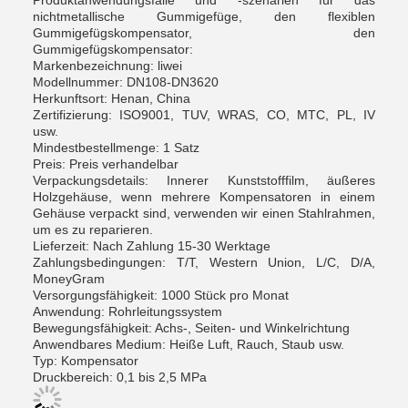
Produktanwendungsfälle und -szenarien für das
nichtmetallische Gummigefüge, den flexiblen
Gummigefügskompensator, den
Gummigefügskompensator:
Markenbezeichnung: liwei
Modellnummer: DN108-DN3620
Herkunftsort: Henan, China
Zertifizierung: ISO9001, TUV, WRAS, CO, MTC, PL, IV
usw.
Mindestbestellmenge: 1 Satz
Preis: Preis verhandelbar
Verpackungsdetails: Innerer Kunststofffilm, äußeres
Holzgehäuse, wenn mehrere Kompensatoren in einem
Gehäuse verpackt sind, verwenden wir einen Stahlrahmen,
um es zu reparieren.
Lieferzeit: Nach Zahlung 15-30 Werktage
Zahlungsbedingungen: T/T, Western Union, L/C, D/A,
MoneyGram
Versorgungsfähigkeit: 1000 Stück pro Monat
Anwendung: Rohrleitungssystem
Bewegungsfähigkeit: Achs-, Seiten- und Winkelrichtung
Anwendbares Medium: Heiße Luft, Rauch, Staub usw.
Typ: Kompensator
Druckbereich: 0,1 bis 2,5 MPa