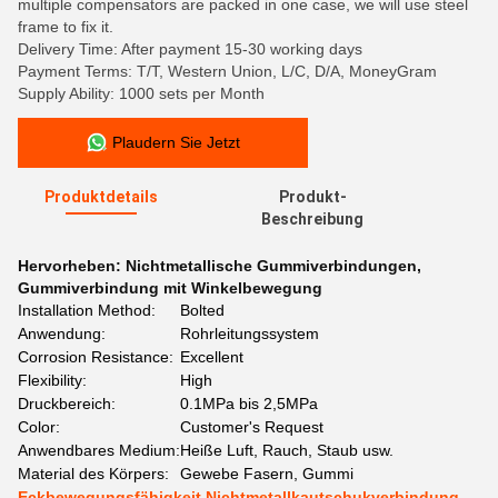
multiple compensators are packed in one case, we will use steel
frame to fix it.
Delivery Time: After payment 15-30 working days
Payment Terms: T/T, Western Union, L/C, D/A, MoneyGram
Supply Ability: 1000 sets per Month
Plaudern Sie Jetzt
Produktdetails
Produkt-
Beschreibung
Hervorheben:
Nichtmetallische Gummiverbindungen
,
Gummiverbindung mit Winkelbewegung
Installation Method:
Bolted
Anwendung:
Rohrleitungssystem
Corrosion Resistance:
Excellent
Flexibility:
High
Druckbereich:
0.1MPa bis 2,5MPa
Color:
Customer's Request
Anwendbares Medium:
Heiße Luft, Rauch, Staub usw.
Material des Körpers:
Gewebe Fasern, Gummi
Eckbewegungsfähigkeit Nichtmetallkautschukverbindung