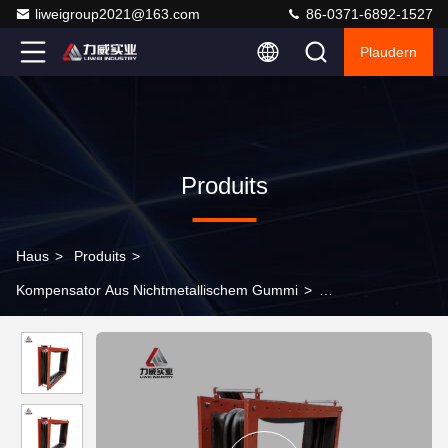
liweigroup2021@163.com
86-0371-6892-1527
Plaudern
Produits
Haus
>
Produits
>
Kompensator Aus Nichtmetallischem Gummi
>
Eckbewegungsfähigkeit Nichtmetallkautschukverbindung für die
vom Kunden angeforderten Spezifikationen