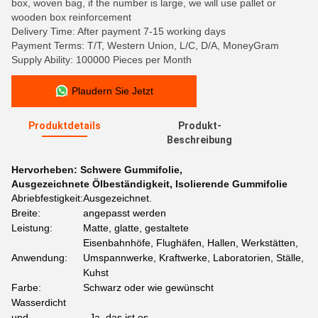
box, woven bag, if the number is large, we will use pallet or
wooden box reinforcement
Delivery Time: After payment 7-15 working days
Payment Terms: T/T, Western Union, L/C, D/A, MoneyGram
Supply Ability: 100000 Pieces per Month
Plaudern Sie Jetzt
Produktdetails
Produkt-
Beschreibung
Hervorheben:
Schwere Gummifolie
,
Ausgezeichnete Ölbeständigkeit
,
Isolierende Gummifolie
Abriebfestigkeit:
Ausgezeichnet.
Breite:
angepasst werden
Leistung:
Matte, glatte, gestaltete
Eisenbahnhöfe, Flughäfen, Hallen, Werkstätten,
Anwendung:
Umspannwerke, Kraftwerke, Laboratorien, Ställe,
Kuhst
Farbe:
Schwarz oder wie gewünscht
Wasserdicht
und
- Ja, das ist es.