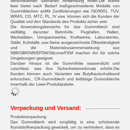
verschiedenen Szenarien Anwendung findet.Die Marke
liwei bietet nach Bedarf maßgeschneiderte Modelle von
Gummiblechen anMit Zertifizierungen wie ISO9001, TUV,
WRAS, CO, MTC, PL, IV usw. können sich die Kunden der
Qualität und den Standards des Produkts sicher sein.
Die Anwendungsbereiche für das Gummiblech sind
vielfältig, darunter Bahnhöfe, Flughäfen, Hallen,
Werkstätten, Umspannwerke, Kraftwerke, Laboratorien,
Ställe, Kuhställe usw.Seine ausgezeichnete Ölbeständigkeit
und die Materialzusammensetzung aus
NBR/SBR/NR/EPDM/Silicone/FKM machen ihn für solche
Umgebungen geeignet.
Darüber hinaus ist die Gummifolie wasserdicht und
rutschfest, was ihre Sicherheitsmerkmale erhöht.Die
Kunden können auch Varianten wie Butylkautschukband
erforschen., CR-Gummiblech und leitfähige Gummibleche
innerhalb der Liwei-Produktpalette.
Verpackung und Versand:
Produktverpackung:
Das Gummiblech wird sorgfältig in eine schützende
Kunststoffverpackung gewickelt, um zu verhindern, dass es