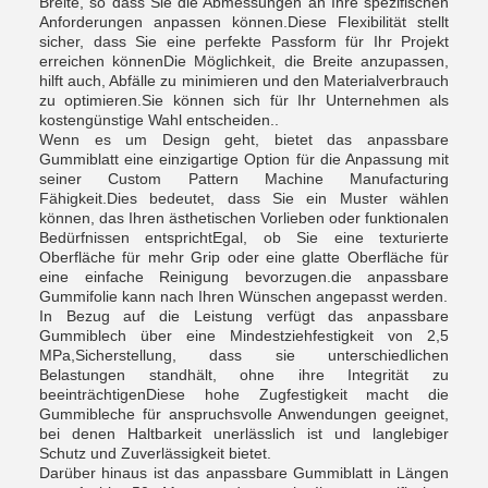
Breite, so dass Sie die Abmessungen an Ihre spezifischen
Anforderungen anpassen können.Diese Flexibilität stellt
sicher, dass Sie eine perfekte Passform für Ihr Projekt
erreichen könnenDie Möglichkeit, die Breite anzupassen,
hilft auch, Abfälle zu minimieren und den Materialverbrauch
zu optimieren.Sie können sich für Ihr Unternehmen als
kostengünstige Wahl entscheiden..
Wenn es um Design geht, bietet das anpassbare
Gummiblatt eine einzigartige Option für die Anpassung mit
seiner Custom Pattern Machine Manufacturing
Fähigkeit.Dies bedeutet, dass Sie ein Muster wählen
können, das Ihren ästhetischen Vorlieben oder funktionalen
Bedürfnissen entsprichtEgal, ob Sie eine texturierte
Oberfläche für mehr Grip oder eine glatte Oberfläche für
eine einfache Reinigung bevorzugen.die anpassbare
Gummifolie kann nach Ihren Wünschen angepasst werden.
In Bezug auf die Leistung verfügt das anpassbare
Gummiblech über eine Mindestziehfestigkeit von 2,5
MPa,Sicherstellung, dass sie unterschiedlichen
Belastungen standhält, ohne ihre Integrität zu
beeinträchtigenDiese hohe Zugfestigkeit macht die
Gummibleche für anspruchsvolle Anwendungen geeignet,
bei denen Haltbarkeit unerlässlich ist und langlebiger
Schutz und Zuverlässigkeit bietet.
Darüber hinaus ist das anpassbare Gummiblatt in Längen