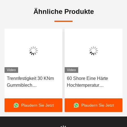
Ähnliche Produkte
Video
Video
Trennfestigkeit 30 KNm
60 Shore Eine Härte
Gummiblech
Hochtemperatur
Ausgezeichnete
Gummiblech mit
Alterungsbeständigkeit
hervorragender
Plaudern Sie Jetzt
Plaudern Sie Jetzt
Größen 1-50mm X 06-2m
Widerstandsfähigkeit Ideal
X 1-20m Ideal für schwere
für Wärmesiegelung
industrielle Anwendungen
Gaskets und Isolierung