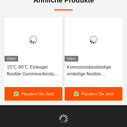
Ähnliche Produkte
Video
Video
e-
15°C-80°C Einkugel
Korrosionsbeständige
-
flexible Gummiverbindung
einteilige flexible
kompatibel mit Luftmedien
Gummiverbindung
bietet lange Lebensdauer
Flexibles Element
Plaudern Sie Jetzt
Plaudern Sie Jetzt
teme
und höhere Haltbarkeit
Geeignet für dynamische
Rohrsysteme, die eine
Bewegungsaufnahme
erfordern