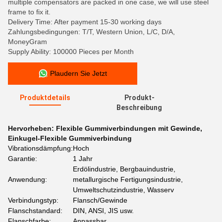
multiple compensators are packed in one case, we will use steel
frame to fix it.
Delivery Time: After payment 15-30 working days
Zahlungsbedingungen: T/T, Western Union, L/C, D/A,
MoneyGram
Supply Ability: 100000 Pieces per Month
Plaudern Sie Jetzt
Produktdetails
Produkt-
Beschreibung
Hervorheben:
Flexible Gummiverbindungen mit Gewinde
,
Einkugel-Flexible Gummiverbindung
Vibrationsdämpfung:
Hoch
Garantie:
1 Jahr
Erdölindustrie, Bergbauindustrie,
Anwendung:
metallurgische Fertigungsindustrie,
Umweltschutzindustrie, Wasserv
Verbindungstyp:
Flansch/Gewinde
Flanschstandard:
DIN, ANSI, JIS usw.
Flanschfarbe:
Anpassbar