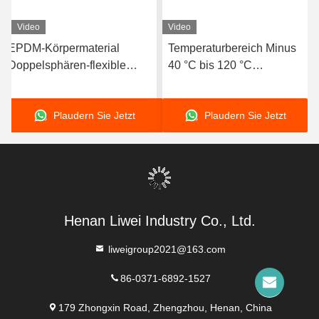
Video
Video
EPDM-Körpermaterial
Temperaturbereich Minus
Doppelsphären-flexible
40 °C bis 120 °C
Gummiverbindung mit
Doppelsphäre Flexible
geflanschten Enden zur
Gummigewinde
Plaudern Sie Jetzt
Plaudern Sie Jetzt
Gewährleistung von Dichtung
und Flexibilität in
Flüssigkeitstransportsystemen
Henan Liwei Industry Co., Ltd.
liweigroup2021@163.com
86-0371-6892-1527
179 Zhongxin Road, Zhengzhou, Henan, China