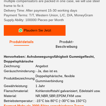
multiple compensators are packed in one case, we will use steel
frame to fix it.
Delivery Time: After payment 15-30 working days
Payment Terms: T/T, Western Union, L/C, D/A, MoneyGram
Supply Ability: 100000 Pieces per Month
Plaudern Sie Jetzt
Produktdetails
Produkt-
Beschreibung
Hervorheben:
Achsbewegungsfähigkeit Gummigeflecht
,
Doppelsphärische
Zeichnung:
Angebot
Geräuschminderung:
- Ja, das ist es.
Doppelsphärische, flexible
Produktbezeichnung:
Gummiverbindung
Gewährleistung:
1 Jahr
Flanschmaterial:
Kohlenstoffstahl galvanisiert, Edelstahl usw.
Material:
NR,NBR,SBR,EPDM,FKM usw.
Betriebstemperatur::
-15°C bis 80°C (~30°C bis 150°C)
Formart Mehr als 2000 Sätze verschiedener Typen