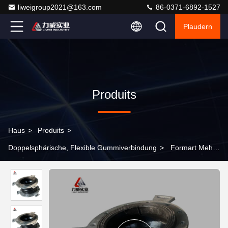
liweigroup2021@163.com
86-0371-6892-1527
Plaudern
Produits
Haus
>
Produits
>
Doppelsphärische, Flexible Gummiverbindung
>
Formart Mehr
als 2000 Sätze verschiedener Typen Doppelsphäre Flexible
Gummiverbindung für eine axiale Bewegungsfähigkeit