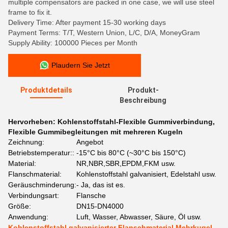
multiple compensators are packed in one case, we will use steel
frame to fix it.
Delivery Time: After payment 15-30 working days
Payment Terms: T/T, Western Union, L/C, D/A, MoneyGram
Supply Ability: 100000 Pieces per Month
Plaudern Sie Jetzt
Produktdetails
Produkt-
Beschreibung
Hervorheben:
Kohlenstoffstahl-Flexible Gummiverbindung
,
Flexible Gummibegleitungen mit mehreren Kugeln
Zeichnung:
Angebot
Betriebstemperatur::
-15°C bis 80°C (~30°C bis 150°C)
Material:
NR,NBR,SBR,EPDM,FKM usw.
Flanschmaterial:
Kohlenstoffstahl galvanisiert, Edelstahl usw.
Geräuschminderung:
- Ja, das ist es.
Verbindungsart:
Flansche
Größe:
DN15-DN4000
Anwendung:
Luft, Wasser, Abwasser, Säure, Öl usw.
Kohlenstoffstahl galvanisierter Flanschmaterial Mehrkugel