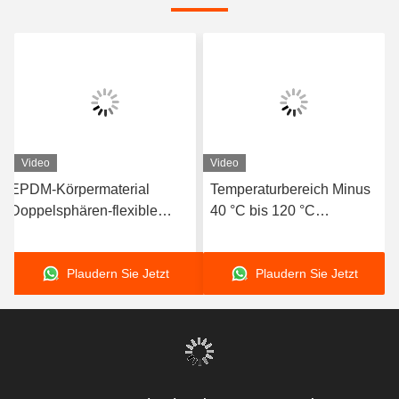
Video
Video
EPDM-Körpermaterial
Temperaturbereich Minus
Doppelsphären-flexible
40 °C bis 120 °C
Gummiverbindung mit
Doppelsphäre Flexible
geflanschten Enden zur
Gummigewinde
Plaudern Sie Jetzt
Plaudern Sie Jetzt
Gewährleistung von Dichtung
und Flexibilität in
Flüssigkeitstransportsystemen