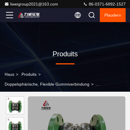
liweigroup2021@163.com
86-0371-6892-1527
Plaudern
Produits
Haus
>
Produits
>
Doppelsphärische, Flexible Gummiverbindung
>
Kohlenstoffstahl galvanisierter Flanschmaterial Mehrkugel
flexibler Gummiverbindung für sauerresistente Industrieleitungen