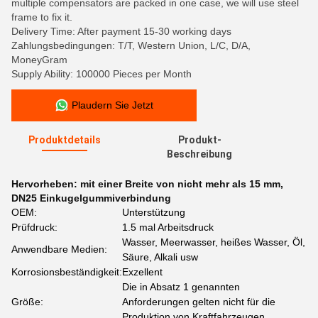
multiple compensators are packed in one case, we will use steel
frame to fix it.
Delivery Time: After payment 15-30 working days
Zahlungsbedingungen: T/T, Western Union, L/C, D/A,
MoneyGram
Supply Ability: 100000 Pieces per Month
Plaudern Sie Jetzt
Produktdetails
Produkt-
Beschreibung
Hervorheben:
mit einer Breite von nicht mehr als 15 mm
,
DN25 Einkugelgummiverbindung
OEM:
Unterstützung
Prüfdruck:
1.5 mal Arbeitsdruck
Wasser, Meerwasser, heißes Wasser, Öl,
Anwendbare Medien:
Säure, Alkali usw
Korrosionsbeständigkeit:
Exzellent
Die in Absatz 1 genannten
Größe:
Anforderungen gelten nicht für die
Produktion von Kraftfahrzeugen.