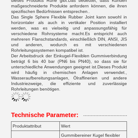
dieses Produkts Ruhe gibt.Das bedeutet, dass Kunden
maßgeschneiderte Produkte anfordern können, die ihren
spezifischen Bedürfnissen entsprechen..
Das Single Sphere Flexible Rubber Joint kann sowohl in
horizontaler als auch in vertikaler Position installiert
werden, was es vielseitig und anpassungsfähig für
verschiedene Rohrsysteme macht.Es entspricht auch
mehreren Flanschstandards, einschließlich DIN, ANSI, JIS
und anderen, wodurch es mit verschiedenen
Rohrleitungssystemen kompatibel ist.
Der Arbeitsdruck der Einkugel-Flexiblen Gummiverbindung
beträgt 6 bis 40 bar (PN6 bis PN40), so dass sie für
unterschiedliche Anwendungen geeignet ist.Dieses Produkt
wird häufig in chemischen Anlagen verwendet.,
Wasseraufbereitungsanlagen, Ölraffinerien und andere
Industriezweige, die effiziente und zuverlässige
Rohrleitungen benötigen.
Technische Parameter:
Produktattribut
Wert
Gummibereiner Kugel flexibler