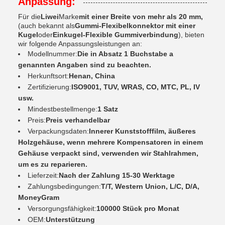
Anpassung:
Für die
Liwei
Marke
mit einer Breite von mehr als 20 mm,
(auch bekannt als
Gummi-Flexibelkonnektor mit einer
Kugel
oder
Einkugel-Flexible Gummiverbindung
), bieten
wir folgende Anpassungsleistungen an:
Modellnummer:
Die in Absatz 1 Buchstabe a
genannten Angaben sind zu beachten.
Herkunftsort:
Henan, China
Zertifizierung:
ISO9001, TUV, WRAS, CO, MTC, PL, IV
usw.
Mindestbestellmenge:
1 Satz
Preis:
Preis verhandelbar
Verpackungsdaten:
Innerer Kunststofffilm, äußeres
Holzgehäuse, wenn mehrere Kompensatoren in einem
Gehäuse verpackt sind, verwenden wir Stahlrahmen,
um es zu reparieren.
Lieferzeit:
Nach der Zahlung 15-30 Werktage
Zahlungsbedingungen:
T/T, Western Union, L/C, D/A,
MoneyGram
Versorgungsfähigkeit:
100000 Stück pro Monat
OEM:
Unterstützung