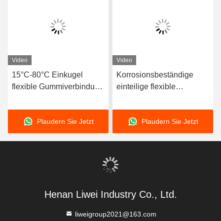
Video
Video
e-
15°C-80°C Einkugel
Korrosionsbeständige
-
flexible Gummiverbindung
einteilige flexible
kompatibel mit Luftmedien
Gummiverbindung
bietet lange Lebensdauer
Flexibles Element
Plaudern Sie Jetzt
Plaudern Sie Jetzt
teme
und höhere Haltbarkeit
Geeignet für dynamische
Rohrsysteme, die eine
Bewegungsaufnahme
erfordern
Henan Liwei Industry Co., Ltd.
liweigroup2021@163.com