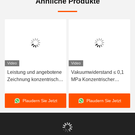
Ähnliche Produkte
Video
Video
Leistung und angebotene
Vakuumwiderstand ≤ 0,1
Zeichnung konzentrischer
MPa Konzentrischer
Gummiverbindungen mit
flexibler Stecker für
horizontaler/vertikaler
Abwasserwiderstand
Plaudern Sie Jetzt
Plaudern Sie Jetzt
Anlagentype