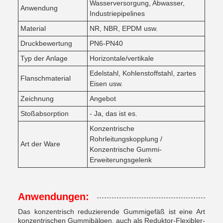
Wasserversorgung, Abwasser,
Anwendung
Industriepipelines
Material
NR, NBR, EPDM usw.
Druckbewertung
PN6-PN40
Typ der Anlage
Horizontale/vertikale
Edelstahl, Kohlenstoffstahl, zartes
Flanschmaterial
Eisen usw.
Zeichnung
Angebot
Stoßabsorption
- Ja, das ist es.
Konzentrische
Rohrleitungskopplung /
Art der Ware
Konzentrische Gummi-
Erweiterungsgelenk
Anwendungen:
Das konzentrisch reduzierende Gummigefäß ist eine Art
konzentrischen Gummibälgen, auch als Reduktor-Flexibler-