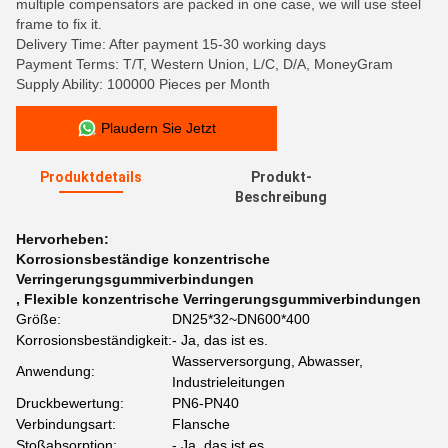
multiple compensators are packed in one case, we will use steel
frame to fix it.
Delivery Time: After payment 15-30 working days
Payment Terms: T/T, Western Union, L/C, D/A, MoneyGram
Supply Ability: 100000 Pieces per Month
Plaudern Sie Jetzt
Produktdetails
Produkt-
Beschreibung
Hervorheben:
Korrosionsbeständige konzentrische
Verringerungsgummiverbindungen
,
Flexible konzentrische Verringerungsgummiverbindungen
Größe:
DN25*32~DN600*400
Korrosionsbeständigkeit:
- Ja, das ist es.
Wasserversorgung, Abwasser,
Anwendung:
Industrieleitungen
Druckbewertung:
PN6-PN40
Verbindungsart:
Flansche
Stoßabsorption:
- Ja, das ist es.