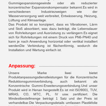
Gummigexpansionsgewinde oder als reduzierter
konzentrischer Expansionskompensator bekannt.Es wird in
verschiedenen Industriezweigen wie der
Wasserversorgung weit verbreitet, Entwässerung, Heizung,
Lüftung und Klimaanlage.
Das Produkt ist so konzipiert, dass es Vibrationen, Lärm
und Stoß absorbiert, was dazu beiträgt, die Lebensdauer
von Rohrleitungen und Ausrüstung zu verlängern.Es eignet
sich für Rohrleitungen mit einem Druck von PN6-PN40 und
kann je nach Anwendung horizontal oder vertikal installiert
werdenDie Verbindung ist flächenförmig, wodurch die
Installation und Wartung einfach ist.
Anpassung:
Unsere Marke liwei bietet
Produktanpassungsdienstleistungen für die Konzentrische
Reduktionsgummiverbindung, auch bekannt als
Konzentrische Gummi-Erweiterungsverbindung.Und unser
Produkt wird in Henan hergestellt.Es ist mit ISO9001, TUV,
WRAS, CO, MTC, PL, IV usw. zertifiziert. Die
Mindestbestellmenge beträgt 1 Satz und der Preis ist
verhandelbar.Die Verpackungsdetails umfassen Plastikfolie