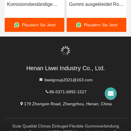
Korrosionsbeständige
Gummi ausgekleidet Rohr
Gummi-Rohre mit
mit 3-8 mm
langlebiger
Auskleidungsdicke mit
Plaudern Sie Jetzt
Plaudern Sie Jetzt
Naturkautschuk Neopren
hervorragender
EPDM und Nitril-
Korrosionsbeständigkeit
Bindungsmaterial für die
Leistung
Henan Liwei Industry Co., Ltd.
liweigroup2021@163.com
86-0371-6892-1527
179 Zhongxin Road, Zhengzhou, Henan, China
Gute Qualität Chinas Einkugel-Flexible Gummiverbindung