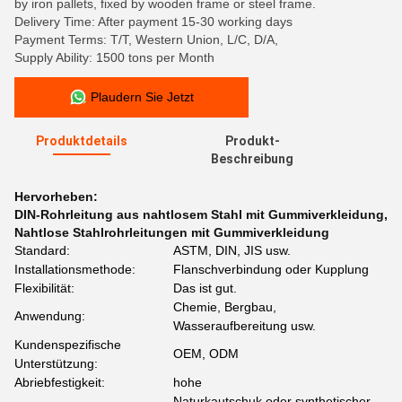
by iron pallets, fixed by wooden frame or steel frame.
Delivery Time: After payment 15-30 working days
Payment Terms: T/T, Western Union, L/C, D/A,
Supply Ability: 1500 tons per Month
Plaudern Sie Jetzt
Produktdetails
Produkt-
Beschreibung
Hervorheben:
DIN-Rohrleitung aus nahtlosem Stahl mit Gummiverkleidung
,
Nahtlose Stahlrohrleitungen mit Gummiverkleidung
Standard:
ASTM, DIN, JIS usw.
Installationsmethode:
Flanschverbindung oder Kupplung
Flexibilität:
Das ist gut.
Chemie, Bergbau,
Anwendung:
Wasseraufbereitung usw.
Kundenspezifische
OEM, ODM
Unterstützung:
Abriebfestigkeit:
hohe
Naturkautschuk oder synthetischer