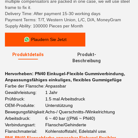
multiple compensators are packed in one case, we will use steel
frame to fix it.
Delivery Time: After payment 15-30 working days
Payment Terms: T/T, Western Union, L/C, D/A, MoneyGram
Supply Ability: 100000 Pieces per Month
Plaudern Sie Jetzt
Produktdetails
Produkt-
Beschreibung
Hervorheben:
PN40 Einkugel-Flexible Gummiverbindung
,
Anpassungsfähiges einkuliges
,
flexibles Gummigefüge
Farbe der Flansche:
Anpassbar
Gewährleistung:
1 Jahr
Prüfdruck:
1.5 mal Arbeitsdruck
OEM-Produkte:
Unterstützung
Bewegungsfähigkeit:
Achs-/ Querschnitts-/Winkelrichtung
Arbeitsdruck:
6 ~ 40 bar ((PN6 ~ PN40)
Verbindungsart:
Flansche/Gehinderte
Flanschmaterial:
Kohlenstoffstahl, Edelstahl usw.
PN6-PN40 Flanschfarbe anpassbar Einkugel flexibler