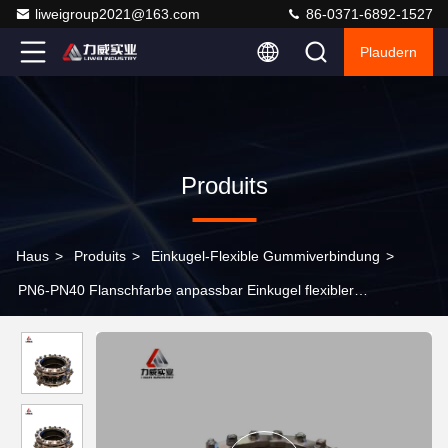
liweigroup2021@163.com
86-0371-6892-1527
Plaudern
Produits
Haus
>
Produits
>
Einkugel-Flexible Gummiverbindung
>
PN6-PN40 Flanschfarbe anpassbar Einkugel flexibler
Gummigewinde