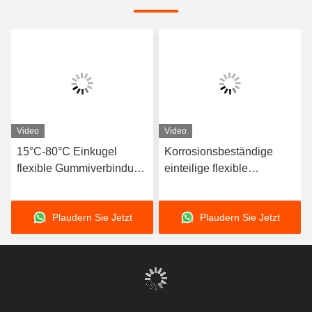
Video
Video
e-
15°C-80°C Einkugel
Korrosionsbeständige
-
flexible Gummiverbindung
einteilige flexible
kompatibel mit Luftmedien
Gummiverbindung
bietet lange Lebensdauer
Flexibles Element
Plaudern Sie Jetzt
Plaudern Sie Jetzt
teme
und höhere Haltbarkeit
Geeignet für dynamische
Rohrsysteme, die eine
Bewegungsaufnahme
erfordern