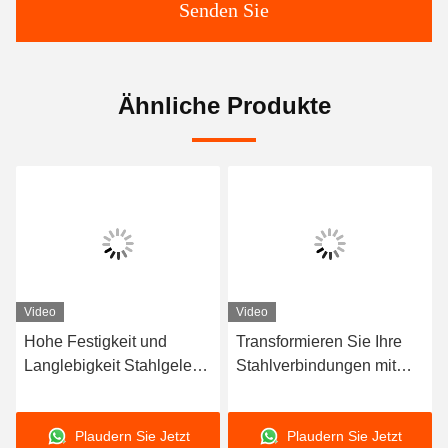
Senden Sie
Ähnliche Produkte
Video
Video
Hohe Festigkeit und
Transformieren Sie Ihre
Langlebigkeit Stahlgelenk
Stahlverbindungen mit
Flexibles Design und Bau
unserem hochwertigen
mit Flanschverbindung
Stahlgewinn für maximale
Plaudern Sie Jetzt
Plaudern Sie Jetzt
Festigkeit