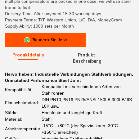
multiple compensators are packed in one case, we will use steel
frame to fix it.
Delivery Time: After payment 15-30 working days
Payment Terms: T/T, Western Union, L/C, D/A, MoneyGram
Supply Ability: 1000 sets per Month
Plaudern Sie Jetzt
Produktdetails
Produkt-
Beschreibung
Hervorheben:
Industrielle Verbindungen Stahlverbindungen
,
Unmatched Performance Steel Joint
Kompatibel mit verschiedenen Arten von
Kompatibilität:
Stahlrohren
DIN PN10,PN16,PN25/ANSI 150LB,300LB/JIS
Flanschstandard:
10K usw.
Stärke:
Hochfeste und langlebige Kraft
Material:
Stahl
-15°C - +80°C (der Spezial kann -30°C -
Arbeitstemperatur:
+150°C erreichen)
Größe:
Verschiedene Größen erhältlich