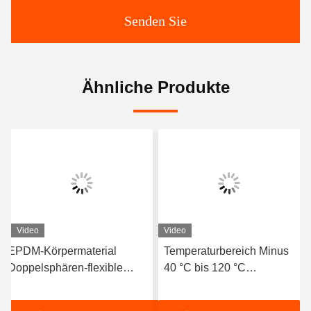
Senden Sie
Ähnliche Produkte
Video
Video
EPDM-Körpermaterial
Temperaturbereich Minus
Doppelsphären-flexible
40 °C bis 120 °C
Gummiverbindung mit
Doppelsphäre Flexible
geflanschten Enden zur
Gummigewinde