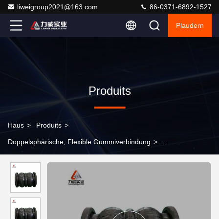
liweigroup2021@163.com
86-0371-6892-1527
Plaudern
Produits
Haus
>
Produits
>
Doppelsphärische, Flexible Gummiverbindung
>
Doppelsphärische flexible Verbindung aus Kohlenstoffstahl PN6-
PN40 mit Korrosionsbeständigkeit