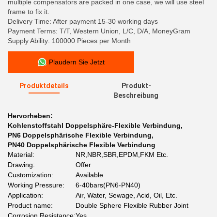
multiple compensators are packed in one case, we will use steel
frame to fix it.
Delivery Time: After payment 15-30 working days
Payment Terms: T/T, Western Union, L/C, D/A, MoneyGram
Supply Ability: 100000 Pieces per Month
Plaudern Sie Jetzt
Produktdetails
Produkt-
Beschreibung
Hervorheben:
Kohlenstoffstahl Doppelsphäre-Flexible Verbindung
,
PN6 Doppelsphärische Flexible Verbindung
,
PN40 Doppelsphärische Flexible Verbindung
Material:
NR,NBR,SBR,EPDM,FKM Etc.
Drawing:
Offer
Customization:
Available
Working Pressure:
6-40bars(PN6-PN40)
Application:
Air, Water, Sewage, Acid, Oil, Etc.
Product name:
Double Sphere Flexible Rubber Joint
Corrosion Resistance:
Yes