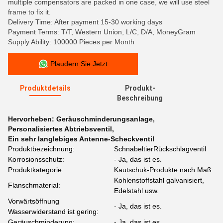
multiple compensators are packed in one case, we will use steel
frame to fix it.
Delivery Time: After payment 15-30 working days
Payment Terms: T/T, Western Union, L/C, D/A, MoneyGram
Supply Ability: 100000 Pieces per Month
Plaudern Sie Jetzt
Produktdetails
Produkt-
Beschreibung
Hervorheben:
Geräuschminderungsanlage
,
Personalisiertes Abtriebsventil
,
Ein sehr langlebiges Antenne-Scheckventil
Produktbezeichnung:
SchnabeltierRückschlagventil
Korrosionsschutz:
- Ja, das ist es.
Produktkategorie:
Kautschuk-Produkte nach Maß
Kohlenstoffstahl galvanisiert,
Flanschmaterial:
Edelstahl usw.
Vorwärtsöffnung
- Ja, das ist es.
Wasserwiderstand ist gering:
Geräuschminderung:
- Ja, das ist es.