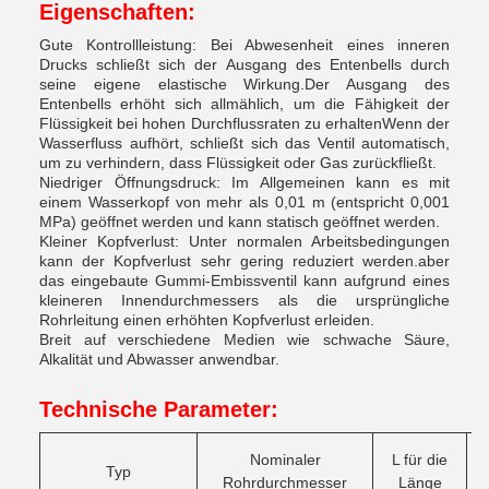
Eigenschaften:
Gute Kontrollleistung: Bei Abwesenheit eines inneren
Drucks schließt sich der Ausgang des Entenbells durch
seine eigene elastische Wirkung.Der Ausgang des
Entenbells erhöht sich allmählich, um die Fähigkeit der
Flüssigkeit bei hohen Durchflussraten zu erhaltenWenn der
Wasserfluss aufhört, schließt sich das Ventil automatisch,
um zu verhindern, dass Flüssigkeit oder Gas zurückfließt.
Niedriger Öffnungsdruck: Im Allgemeinen kann es mit
einem Wasserkopf von mehr als 0,01 m (entspricht 0,001
MPa) geöffnet werden und kann statisch geöffnet werden.
Kleiner Kopfverlust: Unter normalen Arbeitsbedingungen
kann der Kopfverlust sehr gering reduziert werden.aber
das eingebaute Gummi-Embissventil kann aufgrund eines
kleineren Innendurchmessers als die ursprüngliche
Rohrleitung einen erhöhten Kopfverlust erleiden.
Breit auf verschiedene Medien wie schwache Säure,
Alkalität und Abwasser anwendbar.
Technische Parameter:
Nominaler
L für die
Typ
H
Rohrdurchmesser
Länge