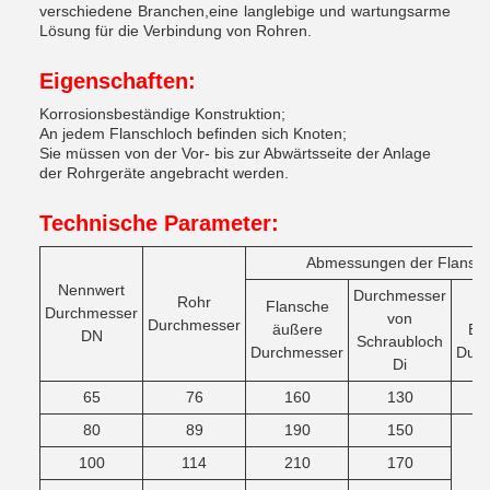
verschiedene Branchen,eine langlebige und wartungsarme
Lösung für die Verbindung von Rohren.
Eigenschaften:
Korrosionsbeständige Konstruktion;
An jedem Flanschloch befinden sich Knoten;
Sie müssen von der Vor- bis zur Abwärtsseite der Anlage
der Rohrgeräte angebracht werden.
Technische Parameter:
Abmessungen der Flansch
Nennwert
Durchmesser
Rohr
Flansche
Ma
Durchmesser
von
Durchmesser
äußere
Bol
DN
Schraubloch
Durchmesser
Durc
Di
65
76
160
130
80
89
190
150
100
114
210
170