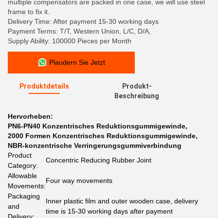
multiple compensators are packed in one case, we will use steel
frame to fix it.
Delivery Time: After payment 15-30 working days
Payment Terms: T/T, Western Union, L/C, D/A,
Supply Ability: 100000 Pieces per Month
Plaudern Sie Jetzt
Produktdetails
Produkt-
Beschreibung
Hervorheben:
PN6-PN40 Konzentrisches Reduktionsgummigewinde
,
2000 Formen Konzentrisches Reduktionsgummigewinde
,
NBR-konzentrische Verringerungsgummiverbindung
Product
Concentric Reducing Rubber Joint
Category:
Allowable
Four way movements
Movements:
Packaging
Inner plastic film and outer wooden case, delivery
and
time is 15-30 working days after payment
Delivery: