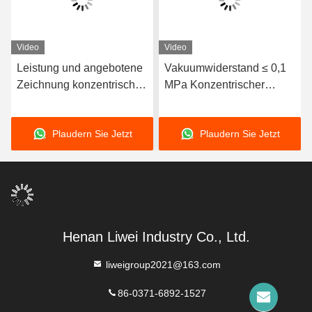
Video
Video
Leistung und angebotene
Vakuumwiderstand ≤ 0,1
Zeichnung konzentrischer
MPa Konzentrischer
Gummiverbindungen mit
flexibler Stecker für
horizontaler/vertikaler
Abwasserwiderstand
Plaudern Sie Jetzt
Plaudern Sie Jetzt
Anlagentype
Henan Liwei Industry Co., Ltd.
liweigroup2021@163.com
86-0371-6892-1527