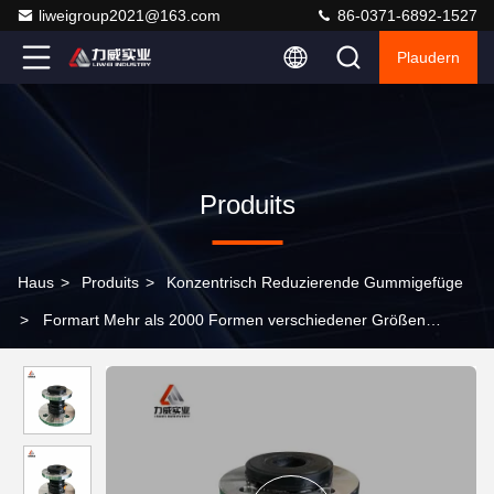
liweigroup2021@163.com
86-0371-6892-1527
Plaudern
Produits
Haus
>
Produits
>
Konzentrisch Reduzierende Gummigefüge
>
Formart Mehr als 2000 Formen verschiedener Größen
Konzentrisches Reduktionsgummigewinde PN6-PN40 NBR