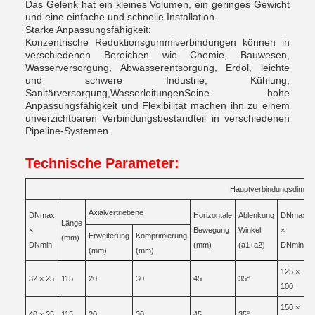
Das Gelenk hat ein kleines Volumen, ein geringes Gewicht
und eine einfache und schnelle Installation.
Starke Anpassungsfähigkeit:
Konzentrische Reduktionsgummiverbindungen können in
verschiedenen Bereichen wie Chemie, Bauwesen,
Wasserversorgung, Abwasserentsorgung, Erdöl, leichte
und schwere Industrie, Kühlung,
Sanitärversorgung,WasserleitungenSeine hohe
Anpassungsfähigkeit und Flexibilität machen ihn zu einem
unverzichtbaren Verbindungsbestandteil in verschiedenen
Pipeline-Systemen.
Technische Parameter:
Hauptverbindungsdimen
Axialvertriebene
DNmax
Horizontale
Ablenkung
DNmax
Länge
×
Bewegung
Winkel
×
Erweiterung
Komprimierung
(mm)
DNmin
(mm)
(a1+a2)
DNmin
(mm)
(mm)
125 ×
32 × 25
115
20
30
45
35°
100
150 ×
40 × 25
115
20
30
45
35°