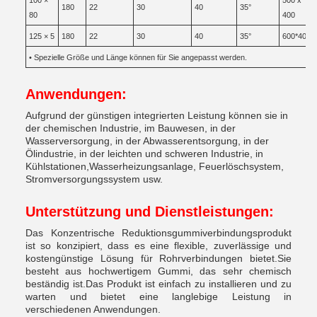
100 ×
500 x
180
22
30
40
35°
80
400
125 × 5
180
22
30
40
35°
600*400
• Spezielle Größe und Länge können für Sie angepasst werden.
Anwendungen:
Aufgrund der günstigen integrierten Leistung können sie in
der chemischen Industrie, im Bauwesen, in der
Wasserversorgung, in der Abwasserentsorgung, in der
Ölindustrie, in der leichten und schweren Industrie, in
Kühlstationen,Wasserheizungsanlage, Feuerlöschsystem,
Stromversorgungssystem usw.
Unterstützung und Dienstleistungen:
Das Konzentrische Reduktionsgummiverbindungsprodukt
ist so konzipiert, dass es eine flexible, zuverlässige und
kostengünstige Lösung für Rohrverbindungen bietet.Sie
besteht aus hochwertigem Gummi, das sehr chemisch
beständig ist.Das Produkt ist einfach zu installieren und zu
warten und bietet eine langlebige Leistung in
verschiedenen Anwendungen.