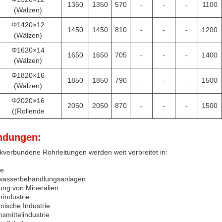
1350
1350
570
-
-
-
1100
(Wälzen)
Φ1420×12
1450
1450
810
-
-
-
1200
(Wälzen)
Φ1620×14
1650
1650
705
-
-
-
1400
(Wälzen)
Φ1820×16
1850
1850
790
-
-
-
1500
(Wälzen)
Φ2020×16
2050
2050
870
-
-
-
1500
((Rollende
dungen:
verbundene Rohrleitungen werden weit verbreitet in:
ke
ewasserbehandlungsanlagen
ung von Mineralien
rindustrie
mische Industrie
smittelindustrie