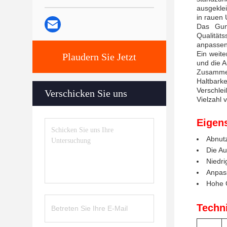
ausgeklei
in rauen
Das Gum
Qualität
anpassen,
Ein weite
Plaudern Sie Jetzt
und die A
Zusammen
Haltbarke
Verschlei
Verschicken Sie uns
Vielzahl 
Eigen
Abnutz
Die Au
Niedri
Anpass
Hohe G
Techn