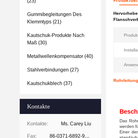
Produktdet
(23)
Hervorheb
Gummibegleitungen Des
Flanschver
Klemmtyps
(21)
Kautschuk-Produkte Nach
Produk
Maß
(30)
Install
Metallwellenkompensator
(40)
Anwen
Stahlverbindungen
(27)
Rohrleitun
Kautschukblech
(37)
Kontakte
Besch
Das Rohr
Kontakte:
Ms. Carey Liu
werden.f
Einer de
Fax:
86-0371-6892-9024
standzuh