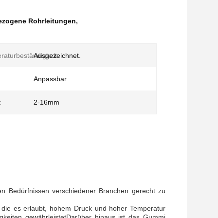
zogene Rohrleitungen
,
aturbeständigkeit:
Ausgezeichnet.
Anpassbar
:
2-16mm
chen Bedürfnissen verschiedener Branchen gerecht zu
t, die es erlaubt, hohem Druck und hoher Temperatur
sigkeiten gewährleistetDarüber hinaus ist das Gummi