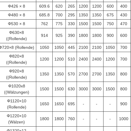
Φ426 × 8
609.6
620
265
1200
1200
600
400
Φ480 × 8
685.8
700
295
1350
1350
675
430
Φ530 × 8
762
775
330
1500
1500
750
470
Φ630×8
914
925
390
1800
1800
900
600
((Rollende)
Φ720×8 (Rollende)
1050
1050
445
2100
2100
1050
700
Φ820×8
1200
1200
510
2400
2400
1200
700
((Rollende)
Φ920×8
1350
1350
570
2700
2700
1350
800
((Rollende)
Φ1020x8
1500
1500
630
3000
3000
1500
800
((Wälzungen)
Φ1120×10
1650
1650
695
-
-
-
900
(Rollende)
Φ1220×10
1800
1800
760
-
-
-
1000
(Wälzen)
Φ1320×12