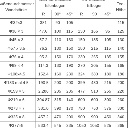
Außendurchmesser
Tee-
Ellenbogen
Eilbogen
Wandstärke
Höhe
R
90°
45°
R
90
45°
Φ32×3
381
90
105
115
Φ38 × 3
47.6
100
115
130
165
95
125
Φ45 × 3
57.2
110
130
150
185
105
130
Φ57 x 3.5
76.2
130
150
180
215
115
140
Φ76 × 4
95.3
150
170
230
265
135
155
Φ89 × 4
114.3
130
190
270
305
155
165
Φ108x4.5
152.4
160
230
324
380
180
180
Φ133 mal 4.5
190.5
200
200
399
430
215
200
Φ159 × 5
2,286
235
235
477
510
255
220
Φ219 × 6
304.87
315
140
600
600
300
260
Φ273 × 7
381.0
390
170
750
750
375
300
Φ325 × 8
457.2
470
200
900
900
450
340
Φ377×8
533.4
545
235
1050
1050
525
365