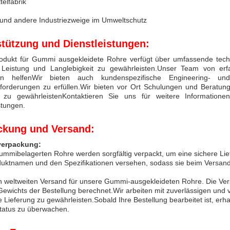
elfabrik
 und andere Industriezweige im Umweltschutz
stützung und Dienstleistungen:
odukt für Gummi ausgekleidete Rohre verfügt über umfassende techn
 Leistung und Langlebigkeit zu gewährleisten.Unser Team von er
tion helfenWir bieten auch kundenspezifische Engineering- un
nforderungen zu erfüllen.Wir bieten vor Ort Schulungen und Beratun
 zu gewährleistenKontaktieren Sie uns für weitere Informatio
stungen.
ckung und Versand:
verpackung:
mmibelagerten Rohre werden sorgfältig verpackt, um eine sichere Lief
ktnamen und den Spezifikationen versehen, sodass sie beim Versand le
en weltweiten Versand für unsere Gummi-ausgekleideten Rohre. Die 
Gewichts der Bestellung berechnet.Wir arbeiten mit zuverlässigen u
e Lieferung zu gewährleisten.Sobald Ihre Bestellung bearbeitet ist, e
tatus zu überwachen.