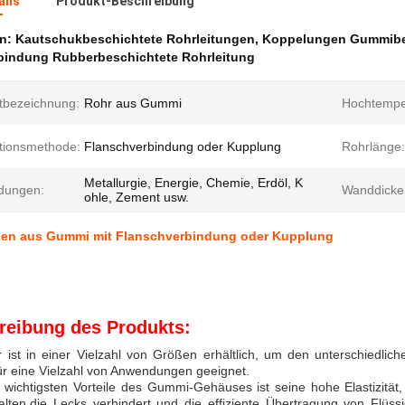
ails
Produkt-Beschreibung
en:
Kautschukbeschichtete Rohrleitungen
,
Koppelungen Gummibe
bindung Rubberbeschichtete Rohrleitung
tbezeichnung:
Rohr aus Gummi
Hochtemper
ationsmethode:
Flanschverbindung oder Kupplung
Rohrlänge:
Metallurgie, Energie, Chemie, Erdöl, K
dungen:
Wanddicke
ohle, Zement usw.
gen aus Gummi mit Flanschverbindung oder Kupplung
reibung des Produkts:
 ist in einer Vielzahl von Größen erhältlich, um den unterschiedli
ür eine Vielzahl von Anwendungen geeignet.
r wichtigsten Vorteile des Gummi-Gehäuses ist seine hohe Elastizitä
alten.die Lecks verhindert und die effiziente Übertragung von Flüs