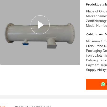
Produktdetail
Place of Orig
Markenname: 
Zertifizierun
Model Number
Zahlungs-u. V
Minimum Order
Preis: Price N
Packaging Det
iron pallets, 
Delivery Time
Payment Term
Supply Abilit