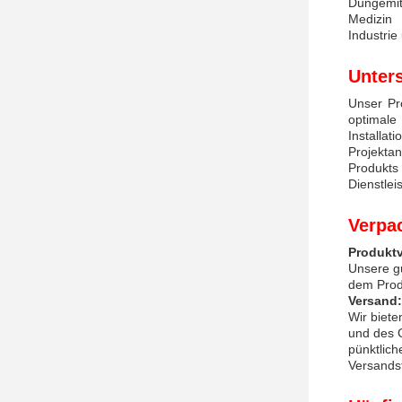
Düngemitt
Medizin
Industrie
Unter
Unser Pr
optimale
Installa
Projekta
Produkts
Dienstlei
Verpa
Produkt
Unsere gu
dem Produ
Versand:
Wir biet
und des 
pünktlich
Versands