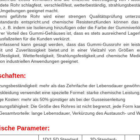
dete Rohr schlagfest, verschleißfest, wetterbeständig, strahlungsbes
 Umgebungen geeignet macht.
mi geführte Rohr wird einer strengen Qualitätsprüfung unterz
sstandards entspricht.und chemische ResistenzKunden können das
 z. B. indem sie Isolierung hinzufügen oder die Farbe der Gummiverk
rer Vorteil des Gummi-Gehäuses ist, dass es stets ausreichend Lager
usfallzeiten für die Kunden verkürzt.
fassend kann gesagt werden, dass das Gummi-Gussrohr ein leistun
it und Zuverlässigkeit bietet.und in einer Vielzahl von Größen erhäl
ßfestigkeit, Wetterfestigkeit, Strahlungsfestigkeit,und chemische Me
von industriellen Anwendungen geeignet.
schaften:
ungsbeständigkeit: mehr als das Zehnfache der Lebensdauer gewöhnl
skleidung verwendet eine spezielle Formel: starke chemische Leistun
ge Kosten: mehr als 50% günstiger als bei der Gusseisenleitung
ungsfähigkeit: Die Größe des Rohres ist nicht begrenzt, jede Form 
esamtvorteile: lange Lebensdauer, Verkürzung des Austausch- und Wa
ische Parameter:
1D/1.5D Standard
3D-Standard-