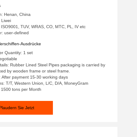
s
in: Henan, China
Liwei
g: ISO9001, TUV, WRAS, CO, MTC, PL, IV etc
: user-defined
erschiffen-Ausdrücke
 Quantity: 1 set
egotiable
ails: Rubber Lined Steel Pipes packaging is carried by
fixed by wooden frame or steel frame.
: After payment 15-30 working days
s: T/T, Western Union, L/C, D/A, MoneyGram
y: 1500 tons per Month
Plaudern Sie Jetzt