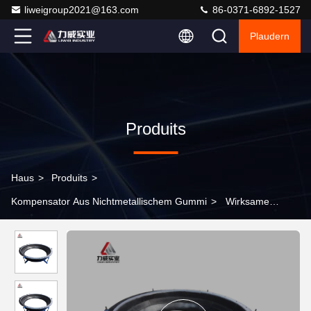
liweigroup2021@163.com
86-0371-6892-1527
Plaudern
Produits
Haus
>
Produits
>
Kompensator Aus Nichtmetallischem Gummi
>
Wirksame
Lärmreduzierung von Nichtmetallkautschukkompensatoren mit
CO-Zertifizierung