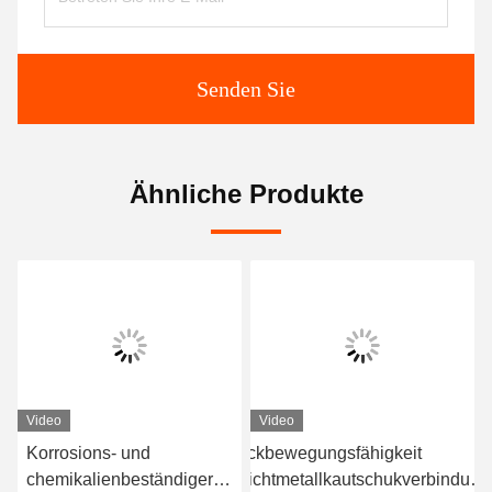
Senden Sie
Ähnliche Produkte
Video
Video
Korrosions- und
Eckbewegungsfähigkeit
Ni
chemikalienbeständiger
Nichtmetallkautschukverbindung
Ro