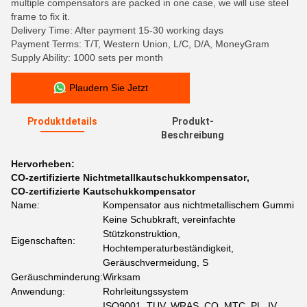
multiple compensators are packed in one case, we will use steel
frame to fix it.
Delivery Time: After payment 15-30 working days
Payment Terms: T/T, Western Union, L/C, D/A, MoneyGram
Supply Ability: 1000 sets per month
Plaudern Sie Jetzt
Produktdetails
Produkt-
Beschreibung
Hervorheben:
CO-zertifizierte Nichtmetallkautschukkompensator
,
CO-zertifizierte Kautschukkompensator
Name:
Kompensator aus nichtmetallischem Gummi
Keine Schubkraft, vereinfachte
Stützkonstruktion,
Eigenschaften:
Hochtemperaturbeständigkeit,
Geräuschvermeidung, S
Geräuschminderung:
Wirksam
Anwendung:
Rohrleitungssystem
ISO9001, TUV, WRAS, CO, MTC, PL, IV