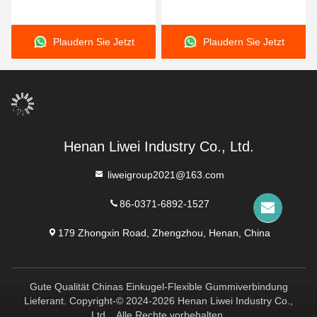
n
nichtmetallischer
für die vom Kunden
Ho
Gummikompensator mit
angeforderten Spezifikationen
Ho
Plaudern Sie Jetzt
Plaudern Sie Jetzt
hoher Flexibilität,
n
konzipiert für die
Abdichtung in chemischen
und korrosiven
Umgebungen
Henan Liwei Industry Co., Ltd.
liweigroup2021@163.com
86-0371-6892-1527
179 Zhongxin Road, Zhengzhou, Henan, China
Gute Qualität Chinas Einkugel-Flexible Gummiverbindung
Lieferant. Copyright-© 2024-2026 Henan Liwei Industry Co.,
Ltd. . Alle Rechte vorbehalten.