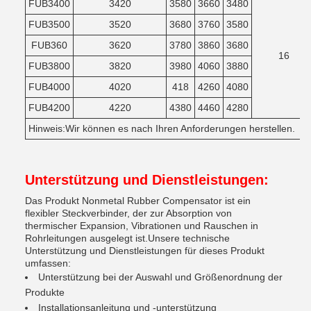
FUB3400
3420
3580
3660
3480
FUB3500
3520
3680
3760
3580
FUB360
3620
3780
3860
3680
16
FUB3800
3820
3980
4060
3880
FUB4000
4020
418
4260
4080
FUB4200
4220
4380
4460
4280
Hinweis:Wir können es nach Ihren Anforderungen herstellen.
Unterstützung und Dienstleistungen:
Das Produkt Nonmetal Rubber Compensator ist ein
flexibler Steckverbinder, der zur Absorption von
thermischer Expansion, Vibrationen und Rauschen in
Rohrleitungen ausgelegt ist.Unsere technische
Unterstützung und Dienstleistungen für dieses Produkt
umfassen:
Unterstützung bei der Auswahl und Größenordnung der
Produkte
Installationsanleitung und -unterstützung