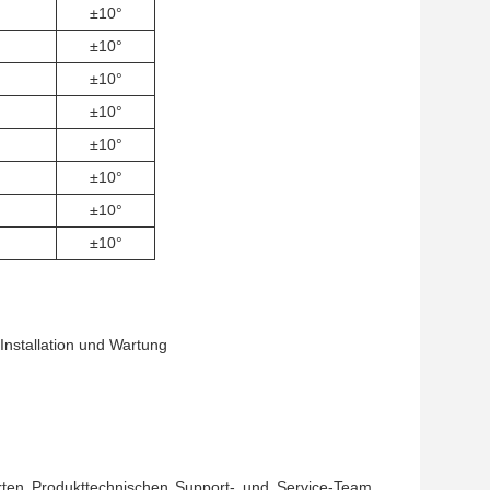
±10°
±10°
±10°
±10°
±10°
±10°
±10°
±10°
 Installation und Wartung
ten Produkttechnischen Support- und Service-Team