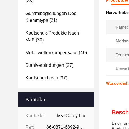
Produktdet
(23)
Hervorheb
Gummibegleitungen Des
Klemmtyps
(21)
Name:
Kautschuk-Produkte Nach
Maß
(30)
Merkma
Metallwellenkompensator
(40)
Temper
Stahlverbindungen
(27)
Umwelt
Kautschukblech
(37)
Wasserdich
Kontakte
Besch
Kontakte:
Ms. Carey Liu
Einer un
Fax:
86-0371-6892-9024
Produkt 