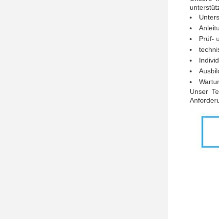
unterstütz
Unters
Anleit
Prüf- 
techni
Indivi
Ausbi
Wartu
Unser Te
Anforder