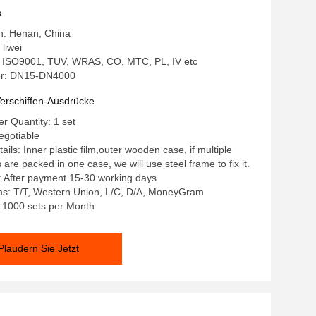
s
in: Henan, China
liwei
g: ISO9001, TUV, WRAS, CO, MTC, PL, IV etc
r: DN15-DN4000
erschiffen-Ausdrücke
 Quantity: 1 set
egotiable
ils: Inner plastic film,outer wooden case, if multiple
re packed in one case, we will use steel frame to fix it.
: After payment 15-30 working days
s: T/T, Western Union, L/C, D/A, MoneyGram
y: 1000 sets per Month
Plaudern Sie Jetzt