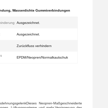
indung
,
Wasserdichte Gummiverbindungen
inderung:
Ausgezeichnet.
:
Ausgezeichnet.
Zurückfluss verhindern
es
EPDM/Neopren/Normalkautschuk
usdehnungsgelenk
Dieses Neopren-Maßgeschneiderte
itungen, Lüftungssysteme und mehr.Verringerung des