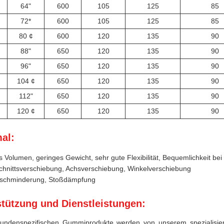
64"
600
105
125
85
72*
600
105
125
85
80 ¢
600
120
135
90
88"
650
120
135
90
96"
650
120
135
90
104 ¢
650
120
135
90
112"
650
120
135
90
120 ¢
650
120
135
90
al
:
s Volumen, geringes Gewicht, sehr gute Flexibilität, Bequemlichkeit bei
hnittsverschiebung, Achsverschiebung, Winkelverschiebung
schminderung, Stoßdämpfung
stützung und Dienstleistungen:
undenspezifischen Gummiprodukte werden von unserem spezialisier