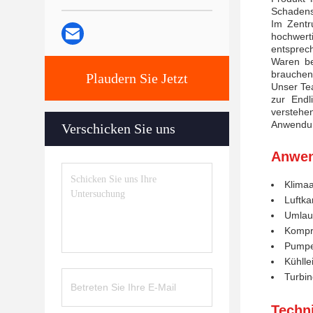
Schadens-
Im Zentr
hochwert
entsprec
Waren be
brauchen
Plaudern Sie Jetzt
Unser Tea
zur Endl
verstehe
Anwendun
Verschicken Sie uns
Anwen
Klima
Luftka
Umlau
Kompre
Pumpe
Kühlle
Turbi
Techn