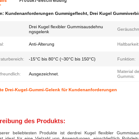
ails
Produkt-Beschreibung
en:
Kundenanforderungen Gummigeflecht
,
Drei Kugel Gummiverb
Drei Kugel flexibler Gummisausdehnu
Geräuschm
ngsgelenk
l:
Anti-Alterung
Haltbarkeit
aturbereich:
-15°C bis 80°C (~30°C bis 150°C)
Funktion:
Material d
freundlich:
Ausgezeichnet.
Gummis:
te Drei-Kugel-Gummi-Gelenk für Kundenanforderungen
reibung des Produkts:
serer beliebtesten Produkte ist der
drei Kugel flexibler Gummisa
ist ideal für eine Vielzahl von Anwendungen, einschließlich Rohrle