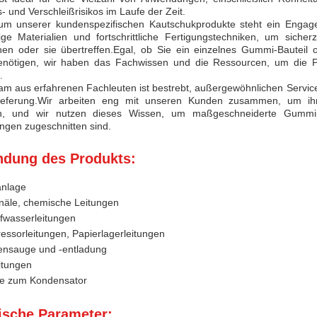
 und Verschleißrisikos im Laufe der Zeit.
um unserer kundenspezifischen Kautschukprodukte steht ein Engage
ige Materialien und fortschrittliche Fertigungstechniken, um siche
hen oder sie übertreffen.Egal, ob Sie ein einzelnes Gummi-Bauteil
nötigen, wir haben das Fachwissen und die Ressourcen, um die Pro
.
m aus erfahrenen Fachleuten ist bestrebt, außergewöhnlichen Service
ieferung.Wir arbeiten eng mit unseren Kunden zusammen, um ih
n, und wir nutzen dieses Wissen, um maßgeschneiderte Gummipr
gen zugeschnitten sind.
dung des Produkts:
anlage
näle, chemische Leitungen
fwasserleitungen
ssorleitungen, Papierlagerleitungen
nsauge und -entladung
itungen
ne zum Kondensator
ische Parameter: