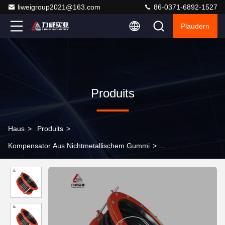
liweigroup2021@163.com
86-0371-6892-1527
Plaudern
Produits
Haus
>
Produits
>
Kompensator Aus Nichtmetallischem Gummi
>
Zusammengefasste Schallminderung aus nichtmetallischem
Gummi