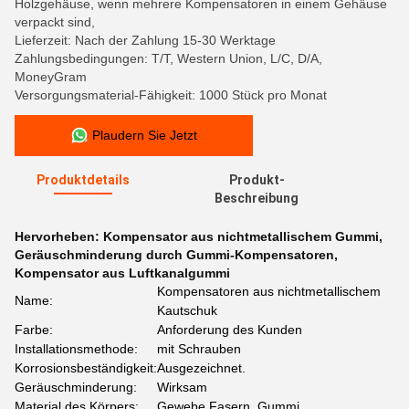
Holzgehäuse, wenn mehrere Kompensatoren in einem Gehäuse
verpackt sind,
Lieferzeit: Nach der Zahlung 15-30 Werktage
Zahlungsbedingungen: T/T, Western Union, L/C, D/A,
MoneyGram
Versorgungsmaterial-Fähigkeit: 1000 Stück pro Monat
Plaudern Sie Jetzt
Produktdetails
Produkt-
Beschreibung
Hervorheben:
Kompensator aus nichtmetallischem Gummi
,
Geräuschminderung durch Gummi-Kompensatoren
,
Kompensator aus Luftkanalgummi
Kompensatoren aus nichtmetallischem
Name:
Kautschuk
Farbe:
Anforderung des Kunden
Installationsmethode:
mit Schrauben
Korrosionsbeständigkeit:
Ausgezeichnet.
Geräuschminderung:
Wirksam
Material des Körpers:
Gewebe Fasern, Gummi