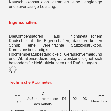
Kautschukkonstruktion garantiert eine langlebige
und zuverlässige Leistung.
Eigenschaften:
Die
Kompensatoren aus nichtmetallischem
Kautschuk
hat die Eigenschaften, dass er keinen
Schub, eine vereinfachte Stützkonstruktion,
Korrosionsbeständigkeit,
Hochtemperaturbeständigkeit, Geräuschvermeidung
und Vibrationsreduzierung aufweist,und eignet sich
besonders für Heißluftleitungen und Rußleitungen.
Technische Parameter:
D
mm
mm
Außendurchmesser
D1
D2
D3
Typ
Flanschdick
des Kanals