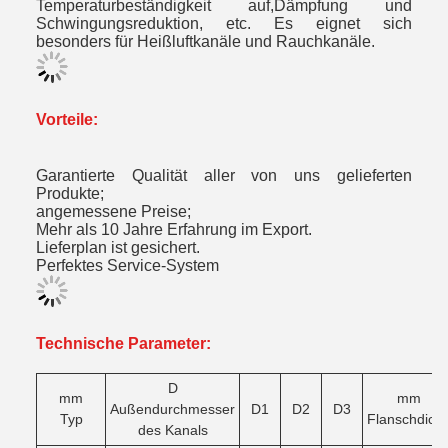
Temperaturbeständigkeit auf,Dämpfung und
Schwingungsreduktion, etc. Es eignet sich
besonders für Heißluftkanäle und Rauchkanäle.
Vorteile:
Garantierte Qualität aller von uns gelieferten
Produkte;
angemessene Preise;
Mehr als 10 Jahre Erfahrung im Export.
Lieferplan ist gesichert.
Perfektes Service-System
Technische Parameter:
D
mm
mm
Außendurchmesser
D1
D2
D3
Typ
Flanschdick
des Kanals