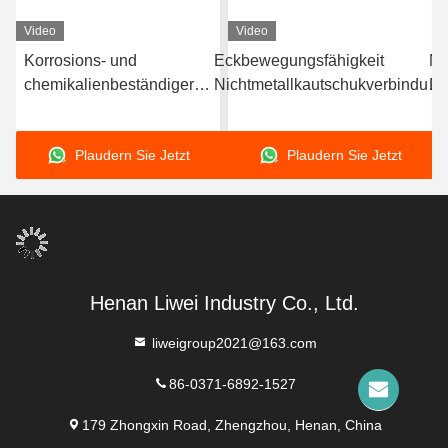
Video
Video
Korrosions- und
Eckbewegungsfähigkeit
Ni
chemikalienbeständiger
Nichtmetallkautschukverbindung
Ro
n
nichtmetallischer
für die vom Kunden
Ho
Gummikompensator mit
angeforderten Spezifikationen
Ho
Plaudern Sie Jetzt
Plaudern Sie Jetzt
hoher Flexibilität,
n
konzipiert für die
Abdichtung in chemischen
und korrosiven
Umgebungen
Henan Liwei Industry Co., Ltd.
liweigroup2021@163.com
86-0371-6892-1527
179 Zhongxin Road, Zhengzhou, Henan, China