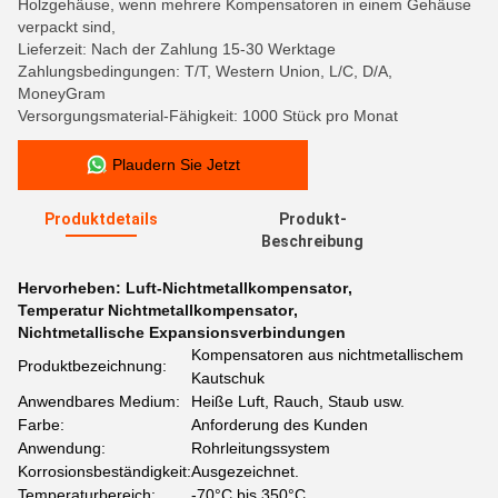
Holzgehäuse, wenn mehrere Kompensatoren in einem Gehäuse
verpackt sind,
Lieferzeit: Nach der Zahlung 15-30 Werktage
Zahlungsbedingungen: T/T, Western Union, L/C, D/A,
MoneyGram
Versorgungsmaterial-Fähigkeit: 1000 Stück pro Monat
Plaudern Sie Jetzt
Produktdetails
Produkt-
Beschreibung
Hervorheben:
Luft-Nichtmetallkompensator
,
Temperatur Nichtmetallkompensator
,
Nichtmetallische Expansionsverbindungen
Kompensatoren aus nichtmetallischem
Produktbezeichnung:
Kautschuk
Anwendbares Medium:
Heiße Luft, Rauch, Staub usw.
Farbe:
Anforderung des Kunden
Anwendung:
Rohrleitungssystem
Korrosionsbeständigkeit:
Ausgezeichnet.
Temperaturbereich:
-70°C bis 350°C