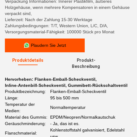
Verpackung Informationen: Innerer Plastikfilm, äußeres
Holzgehäuse, wenn mehrere Kompensatoren in einem Gehäuse
verpackt sind,
Lieferzeit: Nach der Zahlung 15-30 Werktage
Zahlungsbedingungen: T/T, Western Union, L/C, D/A,
Versorgungsmaterial-Fähigkeit: 100000 Stück pro Monat
Plaudern Sie Jetzt
Produktdetails
Produkt-
Beschreibung
Hervorheben:
Flanken-Emball-Scheckventil
,
Inline-Antenbill-Scheckventil
,
Gummibett-Rückschaltventil
Produktbezeichnung:
Flanken-Emball-Scheckventil
Länge:
95 bis 500 mm
Temperatur der
Normaltemperatur
Medien:
Material des Gummis:
EPDM/Neopren/Normalkautschuk
Geräuschminderung:
- Ja, das ist es.
Kohlenstoffstahl galvanisiert, Edelstahl
Flanschmaterial:
usw.