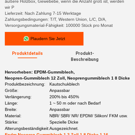
äußere Holzbox, Gewebebe, wenn die Anzahl groß ist, werden
wir P
Lieferzeit: Nach Zahlung 7-15 Werktage
Zahlungsbedingungen: T/T, Western Union, L/C, D/A,
Versorgungsmaterial-Fähigkeit: 100000 Stück pro Monat
Plaudern Sie Jetzt
Produktdetails
Produkt-
Beschreibung
Hervorheben:
EPDM-Gummiblech
,
Neopren-Gummiblech 12 Zoll
,
Neoprengummiblech 1 8 Dicke
Produktbezeichnung:
Kautschukblech
Größe:
Anpassbar
Verlängerung:
200% bis 450%
Länge:
1 ~ 50 m oder nach Bedarf
Breite:
Anpassbar
Material:
NBR/ SBR/ NR/ EPDM/ Silikon/ FKM usw.
Stärke:
Spezielle Dicke
Alterungsbeständigkeit:
Ausgezeichnet.
Epdm Neopren Gummiblech 1 2 Zoll 1 8 Dicke 1 16