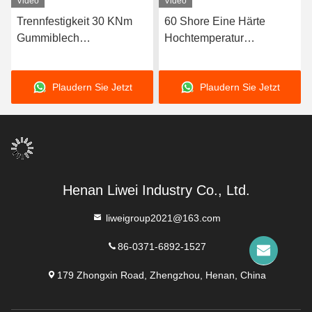
Video
Video
Trennfestigkeit 30 KNm
60 Shore Eine Härte
Gummiblech
Hochtemperatur
Ausgezeichnete
Gummiblech mit
Alterungsbeständigkeit
hervorragender
Plaudern Sie Jetzt
Plaudern Sie Jetzt
Größen 1-50mm X 06-2m
Widerstandsfähigkeit Ideal
X 1-20m Ideal für schwere
für Wärmesiegelung
industrielle Anwendungen
Gaskets und Isolierung
Henan Liwei Industry Co., Ltd.
liweigroup2021@163.com
86-0371-6892-1527
179 Zhongxin Road, Zhengzhou, Henan, China