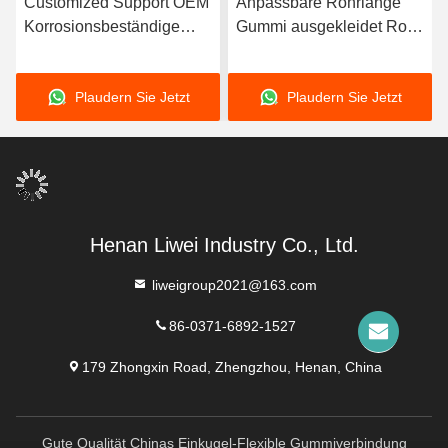
Customized Support OEM
Anpassbare Rohrlänge
Korrosionsbeständige
Gummi ausgekleidet Rohr
Gummi-Rohre mit
mit 3-8 mm
langlebiger
Auskleidungsdicke mit
Plaudern Sie Jetzt
Plaudern Sie Jetzt
Naturkautschuk Neopren
hervorragender
EPDM und Nitril-
Korrosionsbeständigkeit
Bindungsmaterial für die
Leistung
Henan Liwei Industry Co., Ltd.
liweigroup2021@163.com
86-0371-6892-1527
179 Zhongxin Road, Zhengzhou, Henan, China
Gute Qualität Chinas Einkugel-Flexible Gummiverbindung