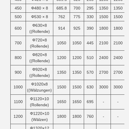
450
Φ480 × 8
685.8
700
295
1350
1350
500
Φ530 × 8
762
775
330
1500
1500
Φ630×8
600
914
925
390
1800
1800
((Rollende)
Φ720×8
700
1050
1050
445
2100
2100
(Rollende)
Φ820×8
800
1200
1200
510
2400
2400
((Rollende)
Φ920×8
900
1350
1350
570
2700
2700
((Rollende)
Φ1020x8
1000
1500
1500
630
3000
3000
((Wälzungen)
Φ1120×10
1100
1650
1650
695
-
-
(Rollende)
Φ1220×10
1200
1800
1800
760
-
-
(Wälzen)
Φ1320×12