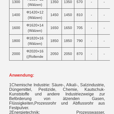
1300
1350
1350
570
-
-
(Wälzen)
Φ1420×12
1400
1450
1450
810
-
-
(Wälzen)
Φ1620×14
1600
1650
1650
705
-
-
(Wälzen)
Φ1820×16
1800
1850
1850
790
-
-
(Wälzen)
Φ2020×16
2000
2050
2050
870
-
-
((Rollende
Anwendung:
1Chemische Industrie: Säure-, Alkali-, Salzindustrie,
Düngemittel, Pestizide, Chemie, Kautschuk-
Kunststoffe und andere Industriezweige zur
Beförderung von ätzenden Gasen,
Flüssigkeiten,Prozessrohr und Abflussrohr aus
Festpulver.
2Energietechnik: Prozesswasser,