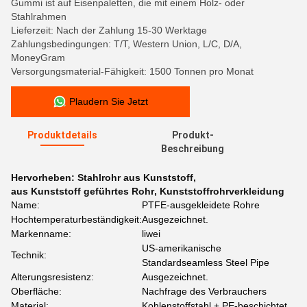
Gummi ist auf Eisenpaletten, die mit einem Holz- oder
Stahlrahmen
Lieferzeit: Nach der Zahlung 15-30 Werktage
Zahlungsbedingungen: T/T, Western Union, L/C, D/A,
MoneyGram
Versorgungsmaterial-Fähigkeit: 1500 Tonnen pro Monat
Plaudern Sie Jetzt
Produktdetails
Produkt-
Beschreibung
Hervorheben:
Stahlrohr aus Kunststoff
,
aus Kunststoff geführtes Rohr
,
Kunststoffrohrverkleidung
Name:
PTFE-ausgekleidete Rohre
Hochtemperaturbeständigkeit:
Ausgezeichnet.
Markenname:
liwei
US-amerikanische
Technik:
Standardseamless Steel Pipe
Alterungsresistenz:
Ausgezeichnet.
Oberfläche:
Nachfrage des Verbrauchers
Material:
Kohlenstoffstahl + PE-beschichtet