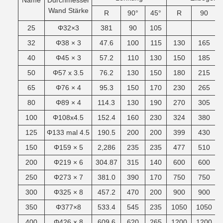
Name
Durchmesser
Wand
Stärke
R
90°
45°
R
90
25
Φ32×3
381
90
105
32
Φ38 × 3
47.6
100
115
130
165
40
Φ45 × 3
57.2
110
130
150
185
50
Φ57 x 3.5
76.2
130
150
180
215
65
Φ76 × 4
95.3
150
170
230
265
80
Φ89 × 4
114.3
130
190
270
305
100
Φ108x4.5
152.4
160
230
324
380
125
Φ133 mal 4.5
190.5
200
200
399
430
150
Φ159 × 5
2,286
235
235
477
510
200
Φ219 × 6
304.87
315
140
600
600
250
Φ273 × 7
381.0
390
170
750
750
300
Φ325 × 8
457.2
470
200
900
900
350
Φ377×8
533.4
545
235
1050
1050
400
Φ426 × 8
609.6
620
265
1200
1200