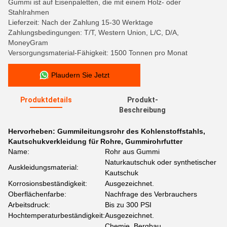
Gummi ist auf Eisenpaletten, die mit einem Holz- oder
Stahlrahmen
Lieferzeit: Nach der Zahlung 15-30 Werktage
Zahlungsbedingungen: T/T, Western Union, L/C, D/A,
MoneyGram
Versorgungsmaterial-Fähigkeit: 1500 Tonnen pro Monat
Plaudern Sie Jetzt
Produktdetails
Produkt-
Beschreibung
Hervorheben:
Gummileitungsrohr des Kohlenstoffstahls
,
Kautschukverkleidung für Rohre
,
Gummirohrfutter
Name:
Rohr aus Gummi
Naturkautschuk oder synthetischer
Auskleidungsmaterial:
Kautschuk
Korrosionsbeständigkeit:
Ausgezeichnet.
Oberflächenfarbe:
Nachfrage des Verbrauchers
Arbeitsdruck:
Bis zu 300 PSI
Hochtemperaturbeständigkeit:
Ausgezeichnet.
Chemie, Bergbau,