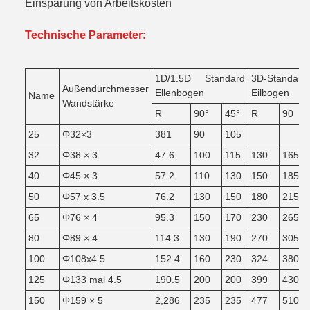
Einsparung von Arbeitskosten
Technische Parameter:
1D/1.5D Standard
3D-Standard
Außendurchmesser
Ellenbogen
Eilbogen
Name
Wandstärke
R
90°
45°
R
90
25
Φ32×3
381
90
105
32
Φ38 × 3
47.6
100
115
130
165
40
Φ45 × 3
57.2
110
130
150
185
50
Φ57 x 3.5
76.2
130
150
180
215
65
Φ76 × 4
95.3
150
170
230
265
80
Φ89 × 4
114.3
130
190
270
305
100
Φ108x4.5
152.4
160
230
324
380
125
Φ133 mal 4.5
190.5
200
200
399
430
150
Φ159 × 5
2,286
235
235
477
510