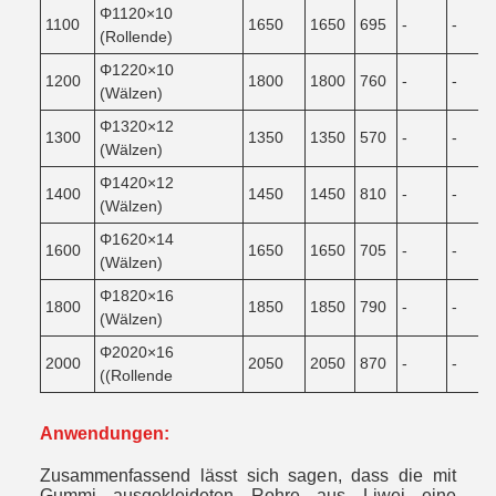
Φ1120×10
1100
1650
1650
695
-
-
(Rollende)
Φ1220×10
1200
1800
1800
760
-
-
(Wälzen)
Φ1320×12
1300
1350
1350
570
-
-
(Wälzen)
Φ1420×12
1400
1450
1450
810
-
-
(Wälzen)
Φ1620×14
1600
1650
1650
705
-
-
(Wälzen)
Φ1820×16
1800
1850
1850
790
-
-
(Wälzen)
Φ2020×16
2000
2050
2050
870
-
-
((Rollende
Anwendungen:
Zusammenfassend lässt sich sagen, dass die mit
Gummi ausgekleideten Rohre aus Liwei eine