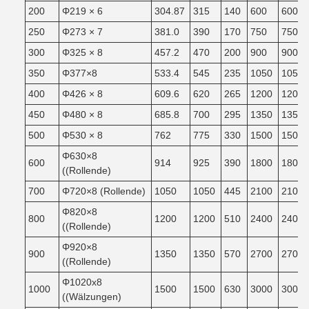
200
Φ219 × 6
304.87
315
140
600
600
250
Φ273 × 7
381.0
390
170
750
750
300
Φ325 × 8
457.2
470
200
900
900
350
Φ377×8
533.4
545
235
1050
1050
400
Φ426 × 8
609.6
620
265
1200
1200
450
Φ480 × 8
685.8
700
295
1350
1350
500
Φ530 × 8
762
775
330
1500
1500
Φ630×8
600
914
925
390
1800
1800
((Rollende)
700
Φ720×8 (Rollende)
1050
1050
445
2100
2100
Φ820×8
800
1200
1200
510
2400
2400
((Rollende)
Φ920×8
900
1350
1350
570
2700
2700
((Rollende)
Φ1020x8
1000
1500
1500
630
3000
3000
((Wälzungen)