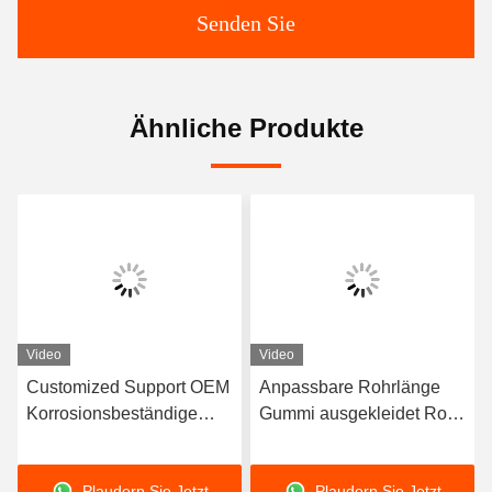
Senden Sie
Ähnliche Produkte
Video
Video
Customized Support OEM
Anpassbare Rohrlänge
Korrosionsbeständige
Gummi ausgekleidet Rohr
Gummi-Rohre mit
mit 3-8 mm
langlebiger
Auskleidungsdicke mit
Plaudern Sie Jetzt
Plaudern Sie Jetzt