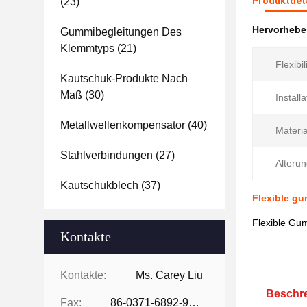
Produktdet
(23)
Hervorheb
Gummibegleitungen Des
Klemmtyps
(21)
Flexibil
Kautschuk-Produkte Nach
Maß
(30)
Install
Metallwellenkompensator
(40)
Materia
Stahlverbindungen
(27)
Alterun
Kautschukblech
(37)
Flexible gu
Flexible Gum
Kontakte
Kontakte:
Ms. Carey Liu
Beschre
Fax:
86-0371-6892-9024