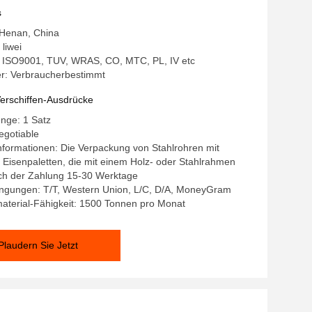
s
 Henan, China
liwei
g: ISO9001, TUV, WRAS, CO, MTC, PL, IV etc
: Verbraucherbestimmt
erschiffen-Ausdrücke
nge: 1 Satz
egotiable
formationen: Die Verpackung von Stahlrohren mit
 Eisenpaletten, die mit einem Holz- oder Stahlrahmen
ach der Zahlung 15-30 Werktage
ngungen: T/T, Western Union, L/C, D/A, MoneyGram
aterial-Fähigkeit: 1500 Tonnen pro Monat
Plaudern Sie Jetzt