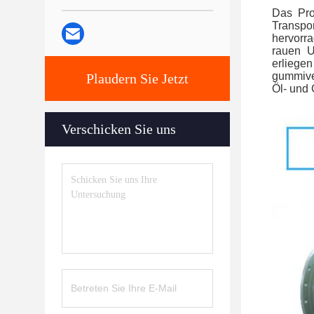
Das Pro
Transpo
hervorra
rauen U
erliege
gummive
Plaudern Sie Jetzt
Öl- und
Verschicken Sie uns