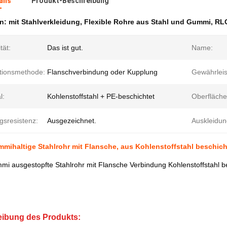
ails
Produkt-Beschreibung
en:
mit Stahlverkleidung
,
Flexible Rohre aus Stahl und Gummi
,
RLC
ität:
Das ist gut.
Name:
ationsmethode:
Flanschverbindung oder Kupplung
Gewährleis
l:
Kohlenstoffstahl + PE-beschichtet
Oberfläche
gsresistenz:
Ausgezeichnet.
Auskleidun
mmihaltige Stahlrohr mit Flansche, aus Kohlenstoffstahl beschich
mi ausgestopfte Stahlrohr mit Flansche Verbindung Kohlenstoffstahl b
ibung des Produkts: