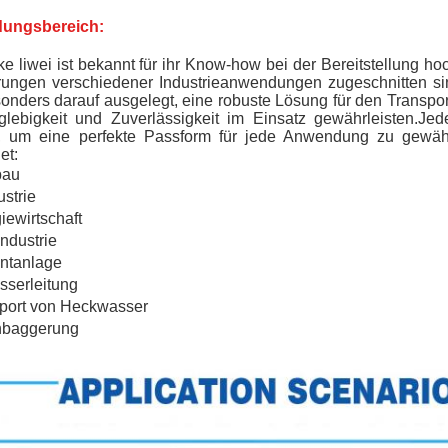
ungsbereich
:
e liwei ist bekannt für ihr Know-how bei der Bereitstellung h
rungen verschiedener Industrieanwendungen zugeschnitten si
onders darauf ausgelegt, eine robuste Lösung für den Transport
glebigkeit und Zuverlässigkeit im Einsatz gewährleisten.Je
gt, um eine perfekte Passform für jede Anwendung zu gewä
et:
bau
ustrie
iewirtschaft
industrie
ntanlage
serleitung
port von Heckwasser
nbaggerung