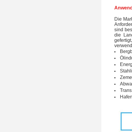
Anwend
Die Mark
Anforde
sind bes
die Lan
geferti
verwend
Berg
Ölind
Energ
Stahl
Zeme
Abwas
Trans
Hafe