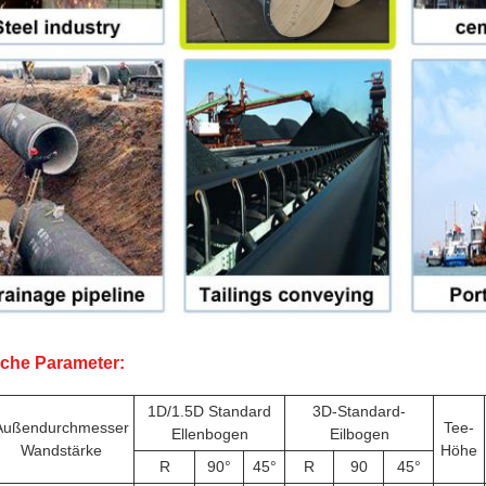
che Parameter:
1D/1.5D Standard
3D-Standard-
Außendurchmesser
Tee-
Ellenbogen
Eilbogen
Wandstärke
Höhe
R
90°
45°
R
90
45°