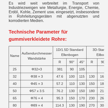
Es wird weit verbreitet im Transport von
Industriezweigen wie Metallurgie, Energie, Chemie,
Erdöl, Kohle, Zement usw. eingesetzt, insbesondere
in Rohrleitungsgeräten mit abgenutzten und
korrodierten Medien.
Technische Parameter für
gummiverkleidete Rohre:
1D/1.5D Standard
3D-Stand
Außendurchmesser
Ellenbogen
Eilboge
Name
Wandstärke
R
90°
45°
R
90
25
Φ32×3
381
90
105
32
Φ38 × 3
47.6
100
115
130
165
40
Φ45 × 3
57.2
110
130
150
185
50
Φ57 x 3.5
76.2
130
150
180
215
65
Φ76 × 4
95.3
150
170
230
265
80
Φ89 × 4
114.3
130
190
270
305