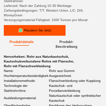
Stahlrahmen
Lieferzeit: Nach der Zahlung 15-30 Werktage
Zahlungsbedingungen: T/T, Western Union, L/C, D/A,
MoneyGram
Versorgungsmaterial-Fähigkeit: 1500 Tonnen pro Monat
Plaudern Sie Jetzt
Produktdetails
Produkt-
Beschreibung
Hervorheben:
Rohr aus Naturkautschuk
,
Kautschukverbundene Rohre mit Flansche
,
Rohr mit Flanschverkleidung
Name:
Rohr aus Gummi
Hochtemperaturbeständigkeit:
Ausgezeichnet.
Installationsmethode:
Flanschverbindung oder Kupplung
Technologie der
Kautschuk- und
Stahlrohrröhre:
Porzellanverkleidung
Naturkautschuk oder synthetischer
Auskleidungsmaterial:
Kautschuk
Oberflächenfarbe:
Nachfrage des Verbrauchers