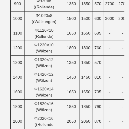
Φ920×8
900
1350
1350
570
2700
2700
((Rollende)
Φ1020x8
1000
1500
1500
630
3000
3000
((Wälzungen)
Φ1120×10
1100
1650
1650
695
-
-
(Rollende)
Φ1220×10
1200
1800
1800
760
-
-
(Wälzen)
Φ1320×12
1300
1350
1350
570
-
-
(Wälzen)
Φ1420×12
1400
1450
1450
810
-
-
(Wälzen)
Φ1620×14
1600
1650
1650
705
-
-
(Wälzen)
Φ1820×16
1800
1850
1850
790
-
-
(Wälzen)
Φ2020×16
2000
2050
2050
870
-
-
((Rollende