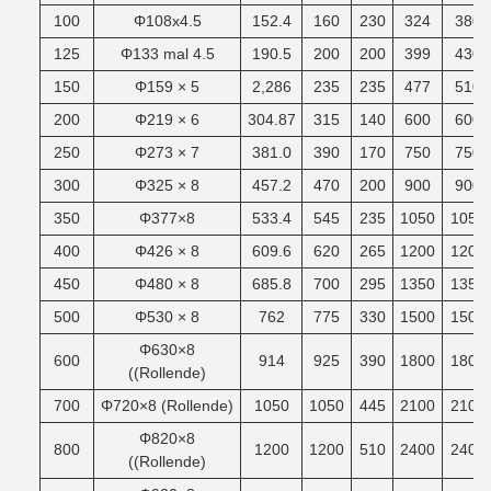
100
Φ108x4.5
152.4
160
230
324
380
125
Φ133 mal 4.5
190.5
200
200
399
430
150
Φ159 × 5
2,286
235
235
477
510
200
Φ219 × 6
304.87
315
140
600
600
250
Φ273 × 7
381.0
390
170
750
750
300
Φ325 × 8
457.2
470
200
900
900
350
Φ377×8
533.4
545
235
1050
1050
400
Φ426 × 8
609.6
620
265
1200
1200
450
Φ480 × 8
685.8
700
295
1350
1350
500
Φ530 × 8
762
775
330
1500
1500
Φ630×8
600
914
925
390
1800
1800
((Rollende)
700
Φ720×8 (Rollende)
1050
1050
445
2100
2100
Φ820×8
800
1200
1200
510
2400
2400
((Rollende)