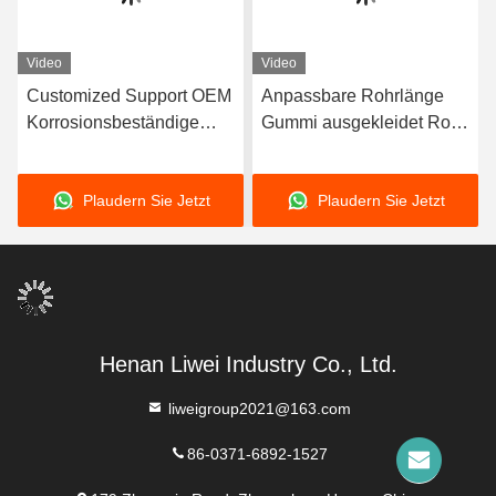
Video
Video
Customized Support OEM
Anpassbare Rohrlänge
Korrosionsbeständige
Gummi ausgekleidet Rohr
Gummi-Rohre mit
mit 3-8 mm
langlebiger
Auskleidungsdicke mit
Plaudern Sie Jetzt
Plaudern Sie Jetzt
Naturkautschuk Neopren
hervorragender
EPDM und Nitril-
Korrosionsbeständigkeit
Bindungsmaterial für die
Leistung
Henan Liwei Industry Co., Ltd.
liweigroup2021@163.com
86-0371-6892-1527