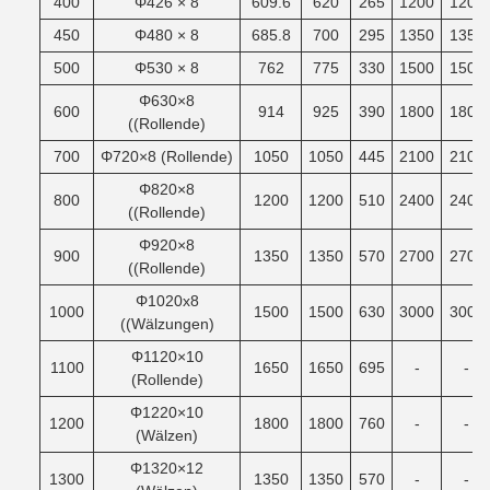
400
Φ426 × 8
609.6
620
265
1200
1200
450
Φ480 × 8
685.8
700
295
1350
1350
500
Φ530 × 8
762
775
330
1500
1500
Φ630×8
600
914
925
390
1800
1800
((Rollende)
700
Φ720×8 (Rollende)
1050
1050
445
2100
2100
Φ820×8
800
1200
1200
510
2400
2400
((Rollende)
Φ920×8
900
1350
1350
570
2700
2700
((Rollende)
Φ1020x8
1000
1500
1500
630
3000
3000
((Wälzungen)
Φ1120×10
1100
1650
1650
695
-
-
(Rollende)
Φ1220×10
1200
1800
1800
760
-
-
(Wälzen)
Φ1320×12
1300
1350
1350
570
-
-