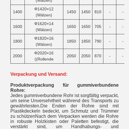
(Wälzen)
Φ1420×12
1400
1450
1450
810
-
-
(Wälzen)
Φ1620×14
1600
1650
1650
705
-
-
(Wälzen)
Φ1820×16
1800
1850
1850
790
-
-
(Wälzen)
Φ2020×16
2000
2050
2050
870
-
-
((Rollende
Verpackung und Versand:
Produktverpackung für gummiverbundene
Rohre:
Jedes gummiverbundene Rohr ist sorgfältig verpackt,
um seine Unversehrtheit während des Transports zu
gewährleisten.Die Enden der Rohre sind mit
Plastikdeckeln bedeckt, um Schmutz und Trümmer
zu schützenNach dem Verpacken werden die Rohre
in robuste Holzkisten oder Paletten befestigt, die
verstärkt sind, um Handhabungs- und