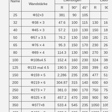
Ellenbogen
Eilboge
Name
Wandstärke
R
90°
45°
R
90
25
Φ32×3
381
90
105
32
Φ38 × 3
47.6
100
115
130
165
40
Φ45 × 3
57.2
110
130
150
185
50
Φ57 x 3.5
76.2
130
150
180
215
65
Φ76 × 4
95.3
150
170
230
265
80
Φ89 × 4
114.3
130
190
270
305
100
Φ108x4.5
152.4
160
230
324
380
125
Φ133 mal 4.5
190.5
200
200
399
430
150
Φ159 × 5
2,286
235
235
477
510
200
Φ219 × 6
304.87
315
140
600
600
250
Φ273 × 7
381.0
390
170
750
750
300
Φ325 × 8
457.2
470
200
900
900
350
Φ377×8
533.4
545
235
1050
1050