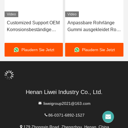
Video
Video
Customized Support OEM
Anpassbare Rohrlänge
Korrosionsbeständige
Gummi ausgekleidet Rohr
Gummi-Rohre mit
mit 3-8 mm
langlebiger
Auskleidungsdicke mit
Plaudern Sie Jetzt
Plaudern Sie Jetzt
Naturkautschuk Neopren
hervorragender
EPDM und Nitril-
Korrosionsbeständigkeit
Bindungsmaterial für die
Leistung
Henan Liwei Industry Co., Ltd.
liweigroup2021@163.com
86-0371-6892-1527
179 Zhongxin Road, Zhengzhou, Henan, China