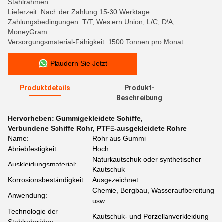
Stahlrahmen
Lieferzeit: Nach der Zahlung 15-30 Werktage
Zahlungsbedingungen: T/T, Western Union, L/C, D/A,
MoneyGram
Versorgungsmaterial-Fähigkeit: 1500 Tonnen pro Monat
Plaudern Sie Jetzt
Produktdetails
Produkt-
Beschreibung
Hervorheben:
Gummigekleidete Schiffe
,
Verbundene Schiffe Rohr
,
PTFE-ausgekleidete Rohre
Name:
Rohr aus Gummi
Abriebfestigkeit:
Hoch
Naturkautschuk oder synthetischer
Auskleidungsmaterial:
Kautschuk
Korrosionsbeständigkeit:
Ausgezeichnet.
Chemie, Bergbau, Wasseraufbereitung
Anwendung:
usw.
Technologie der
Kautschuk- und Porzellanverkleidung
Stahlrohrröhre: