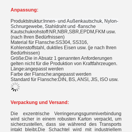
Anpassung:
Produktstruktur:
Innen- und Außenkautschuk, Nylon-
Schnurgewebe, Stahldraht und -flansche
Kautschukrohstoff
:
NR,NBR,SBR,EPDM,FKM usw.
(nach Ihren Bedürfnissen)
Material für Flansche
:
SS304, SS316,
Kohlenstoffstahl, duktiles Eisen usw. (je nach Ihren
Bedürfnissen)
Größe
:
Die in Absatz 1 genannten Anforderungen
gelten nicht für die Produktion von Kraftfahrzeugen.
Länge
:
angepasst werden
Farbe der Flansche
:
angepasst werden
Standard für Flansche:DIN, BS, ANSI, JIS, ISO usw.
Verpackung und Versand:
Die exzentrische Verringerungsgummiverbindung
wird sicher in einem robusten Karton verpackt, um
sicherzustellen, dass sie während des Transports
intakt bleibt.Die Schachtel wird mit industriellem