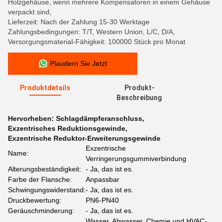
Holzgehäuse, wenn mehrere Kompensatoren in einem Gehäuse
verpackt sind,
Lieferzeit: Nach der Zahlung 15-30 Werktage
Zahlungsbedingungen: T/T, Western Union, L/C, D/A,
Versorgungsmaterial-Fähigkeit: 100000 Stück pro Monat
Plaudern Sie Jetzt
Produktdetails
Produkt-
Beschreibung
Hervorheben:
Schlagdämpferanschluss
,
Exzentrisches Reduktionsgewinde
,
Exzentrische Reduktor-Erweiterungsgewinde
Exzentrische
Name:
Verringerungsgummiverbindung
Alterungsbeständigkeit:
- Ja, das ist es.
Farbe der Flansche:
Anpassbar
Schwingungswiderstand:
- Ja, das ist es.
Druckbewertung:
PN6-PN40
Geräuschminderung:
- Ja, das ist es.
Wasser, Abwasser, Chemie und HVAC-