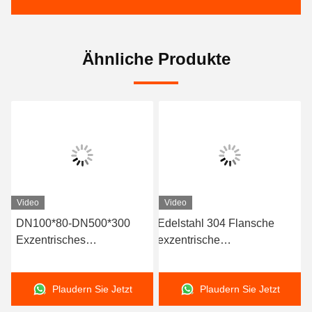
Ähnliche Produkte
Video
Video
DN100*80-DN500*300
Edelstahl 304 Flansche
An
Exzentrisches
exzentrische
Fl
Reduktionsgummigewinde
Reduktionsgummiverbindung
Ve
für den Temperaturbereich
für Druckumgebungen
fü
Plaudern Sie Jetzt
Plaudern Sie Jetzt
-15- 80 C Spezial -30- 150
C