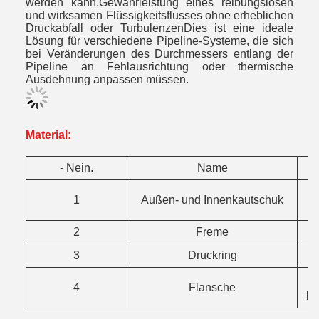
werden kann.Gewährleistung eines reibungslosen
und wirksamen Flüssigkeitsflusses ohne erheblichen
Druckabfall oder TurbulenzenDies ist eine ideale
Lösung für verschiedene Pipeline-Systeme, die sich
bei Veränderungen des Durchmessers entlang der
Pipeline an Fehlausrichtung oder thermische
Ausdehnung anpassen müssen.
Material:
- Nein.
Name
N
1
Außen- und Innenkautschuk
2
Freme
3
Druckring
4
Flansche
la