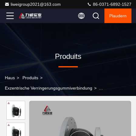
liweigroup2021@163.com
86-0371-6892-1527
Plaudern
Produits
Haus
>
Produits
>
Exzentrische Verringerungsgummiverbindung
>
Schlagdämpferverbindung Exzentrischer Reduktor Gelenk
Alterung Vibrationsbeständigkeit