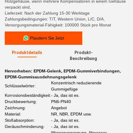
Holzgehäuse, wenn mehrere Kompensatoren in einem Gehäuse
verpackt sind,
Lieferzeit: Nach der Zahlung 15-30 Werktage
Zahlungsbedingungen: T/T, Western Union, L/C, D/A,
Versorgungsmaterial-Fähigkeit: 100000 Stück pro Monat
Plaudern Sie Jetzt
Produktdetails
Produkt-
Beschreibung
Hervorheben:
EPDM-Gelenk
,
EPDM-Gummiverbindungen
,
EPDM-Gummisausdehnungsgelenk
Konzentrisch reduzierende
Schlüsselwörter:
Gummigefüge
Korrosionsbeständigkeit:
- Ja, das ist es.
Druckbewertung:
PN6-PN40
Zeichnung:
Angebot
Material:
NR, NBR, EPDM usw.
Stoßabsorption:
- Ja, das ist es.
Geräuschminderung:
- Ja, das ist es.
Wasserversorgung, Abwasser,