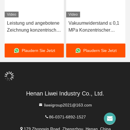
Video
Video
Leistung und angebotene
Vakuumwiderstand ≤ 0,1
Zeichnung konzentrischer
MPa Konzentrischer
Gummiverbindungen mit
flexibler Stecker für
horizontaler/vertikaler
Abwasserwiderstand
Plaudern Sie Jetzt
Plaudern Sie Jetzt
Anlagentype
Henan Liwei Industry Co., Ltd.
liweigroup2021@163.com
86-0371-6892-1527
179 Zhongxin Road, Zhengzhou, Henan, China