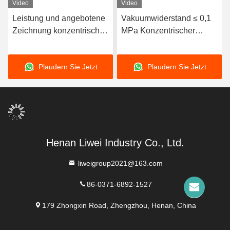
Video
Video
Leistung und angebotene
Vakuumwiderstand ≤ 0,1
Zeichnung konzentrischer
MPa Konzentrischer
Gummiverbindungen mit
flexibler Stecker für
horizontaler/vertikaler
Abwasserwiderstand
Plaudern Sie Jetzt
Plaudern Sie Jetzt
Anlagentype
Henan Liwei Industry Co., Ltd.
liweigroup2021@163.com
86-0371-6892-1527
179 Zhongxin Road, Zhengzhou, Henan, China