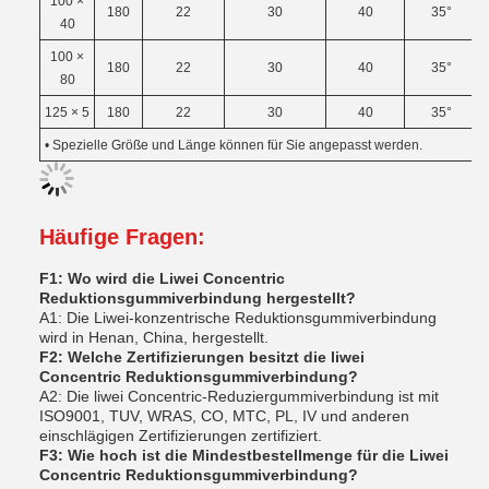
100 ×
180
22
30
40
35°
40
100 ×
180
22
30
40
35°
80
125 × 5
180
22
30
40
35°
• Spezielle Größe und Länge können für Sie angepasst werden.
Häufige Fragen:
F1: Wo wird die Liwei Concentric
Reduktionsgummiverbindung hergestellt?
A1: Die Liwei-konzentrische Reduktionsgummiverbindung
wird in Henan, China, hergestellt.
F2: Welche Zertifizierungen besitzt die liwei
Concentric Reduktionsgummiverbindung?
A2: Die liwei Concentric-Reduziergummiverbindung ist mit
ISO9001, TUV, WRAS, CO, MTC, PL, IV und anderen
einschlägigen Zertifizierungen zertifiziert.
F3: Wie hoch ist die Mindestbestellmenge für die Liwei
Concentric Reduktionsgummiverbindung?