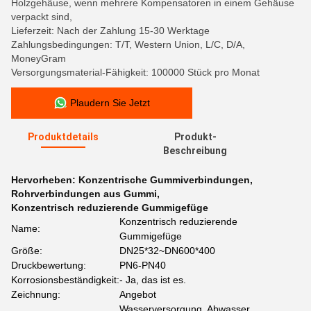
Holzgehäuse, wenn mehrere Kompensatoren in einem Gehäuse
verpackt sind,
Lieferzeit: Nach der Zahlung 15-30 Werktage
Zahlungsbedingungen: T/T, Western Union, L/C, D/A,
MoneyGram
Versorgungsmaterial-Fähigkeit: 100000 Stück pro Monat
Plaudern Sie Jetzt
Produktdetails
Produkt-
Beschreibung
Hervorheben:
Konzentrische Gummiverbindungen
,
Rohrverbindungen aus Gummi
,
Konzentrisch reduzierende Gummigefüge
Konzentrisch reduzierende
Name:
Gummigefüge
Größe:
DN25*32~DN600*400
Druckbewertung:
PN6-PN40
Korrosionsbeständigkeit:
- Ja, das ist es.
Zeichnung:
Angebot
Wasserversorgung, Abwasser,