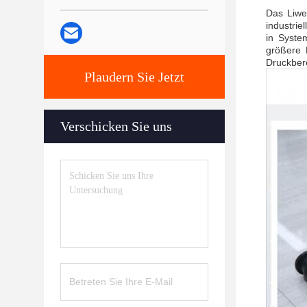
Das Liwei
industrie
in Syste
größere 
Druckbere
Plaudern Sie Jetzt
Verschicken Sie uns