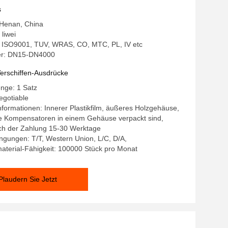
s
 Henan, China
liwei
g: ISO9001, TUV, WRAS, CO, MTC, PL, IV etc
r: DN15-DN4000
erschiffen-Ausdrücke
nge: 1 Satz
egotiable
formationen: Innerer Plastikfilm, äußeres Holzgehäuse,
 Kompensatoren in einem Gehäuse verpackt sind,
ach der Zahlung 15-30 Werktage
gungen: T/T, Western Union, L/C, D/A,
terial-Fähigkeit: 100000 Stück pro Monat
Plaudern Sie Jetzt