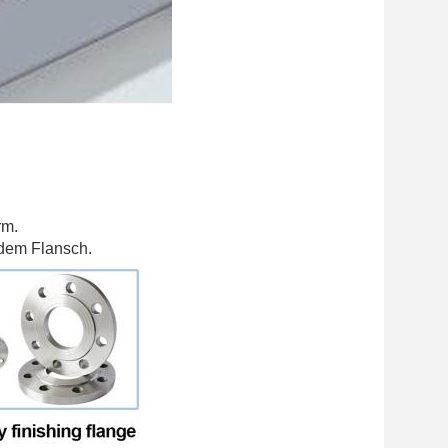
rm.
ndem Flansch.