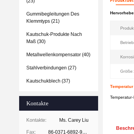
Produktdet
(23)
Hervorheb
Gummibegleitungen Des
Klemmtyps
(21)
Produk
Kautschuk-Produkte Nach
Maß
(30)
Betrieb
Metallwellenkompensator
(40)
Korrosi
Stahlverbindungen
(27)
Größe:
Kautschukblech
(37)
Temperatur 
Temperatur-
Kontakte
Kontakte:
Ms. Carey Liu
Beschre
Fax:
86-0371-6892-9024