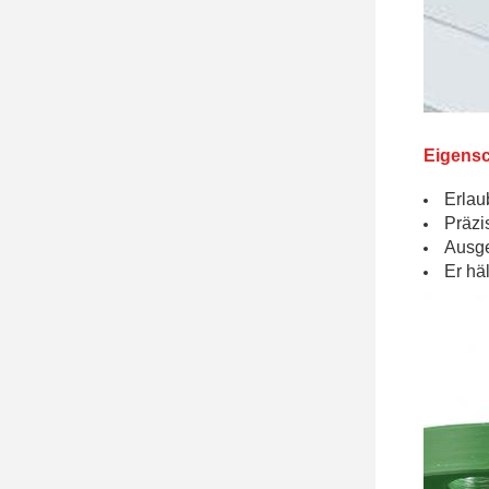
Eigensc
Erlau
Präzi
Ausge
Er hä