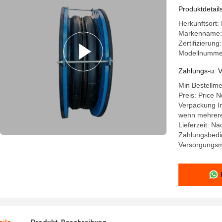
Produktdetail
Herkunftsort:
Markenname: 
Zertifizierun
Modellnumme
Zahlungs-u. V
Min Bestellme
Preis: Price N
Verpackung In
wenn mehrere
Lieferzeit: N
Zahlungsbedin
Versorgungsma