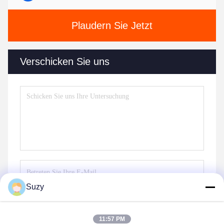
Plaudern Sie Jetzt
Verschicken Sie uns
Suzy
Senden Sie
11:57 PM