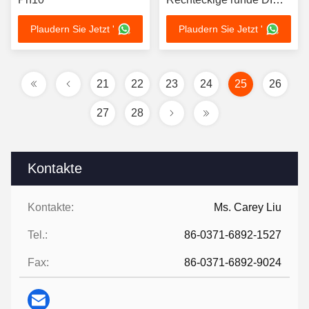
Flansche
Plaudern Sie Jetzt '
Plaudern Sie Jetzt '
21
22
23
24
25
26
27
28
Kontakte
Kontakte:
Ms. Carey Liu
Tel.:
86-0371-6892-1527
Fax:
86-0371-6892-9024