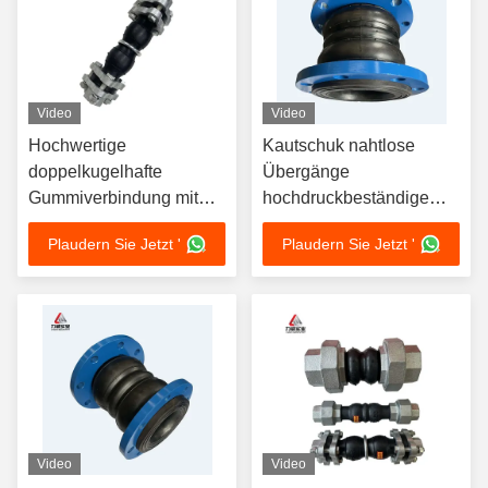
Video
Video
Hochwertige
Kautschuk nahtlose
doppelkugelhafte
Übergänge
Gummiverbindung mit
hochdruckbeständige
einzigartiger
doppelkugelne flexible
Plaudern Sie Jetzt '
Plaudern Sie Jetzt '
Lecksicherheit für
Kautschukverbindung
maximale
Durchflusskontrolle
Video
Video