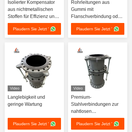
Isolierter Kompensator
Rohrleitungen aus
aus nichtmetallischen
Gummi mit
Stoffen für Effizienz und
Flanschverbindung oder
Zuverlässigkeit beim
Kupplung
Plaudern Sie Jetzt '
Plaudern Sie Jetzt '
Flüssigkeitsumschlag
Video
Video
Langlebigkeit und
Premium-
geringe Wartung
Stahlverbindungen zur
nahtlosen
Strukturintegration
Plaudern Sie Jetzt '
Plaudern Sie Jetzt '