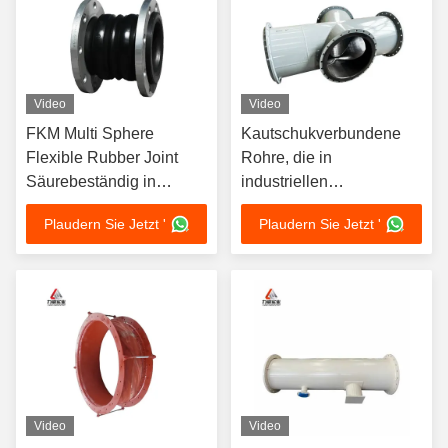
Video
Video
FKM Multi Sphere
Kautschukverbundene
Flexible Rubber Joint
Rohre, die in
Säurebeständig in
industriellen
industriellen
Umgebungen langlebig
Plaudern Sie Jetzt '
Plaudern Sie Jetzt '
Umgebungen
und haltbar sind
Video
Video