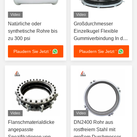
Video
Video
Natürliche oder
Großdurchmesser
synthetische Rohre bis
Einzelkugel Flexible
zu 300 psi
Gummiverbindung In der
Kernenergie
Plaudern Sie Jetzt '
Plaudern Sie Jetzt '
Erdölbergbau Metallurgie
Video
Video
Flanschmaterialdicke
DN2400 Rohr aus
angepasste
rostfreiem Stahl mit
Spezifikationen von
großem Durchmesser