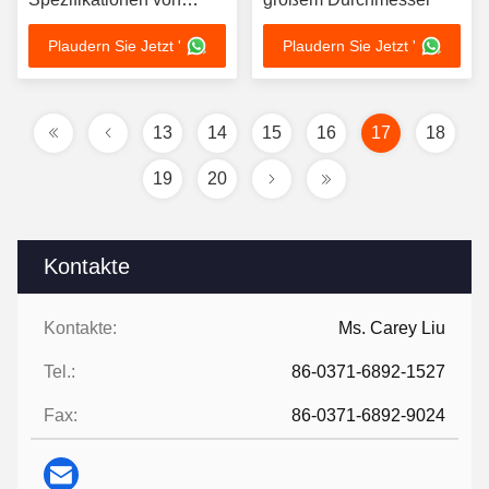
Muttern und Bolzen für
Plaudern Sie Jetzt '
Plaudern Sie Jetzt '
die weiche Verbindung
von Gummigewinden
13
14
15
16
17
18
19
20
Kontakte
Kontakte:
Ms. Carey Liu
Tel.:
86-0371-6892-1527
Fax:
86-0371-6892-9024