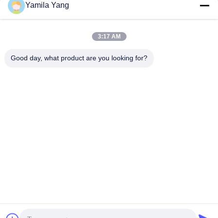
Yamila Yang
Senden Sie
3:17 AM
Good day, what product are you looking for?
Henan Liwei Industry Co., Ltd.
liweigroup2021@163.com
86-0371-6892-1527
179 Zhongxin Road, Zhengzhou, Henan, China
Gute Qualität Chinas Einkugel-Flexible Gummiverbindung
Lieferant. Copyright-© 2024-2026 Henan Liwei Industry Co.,